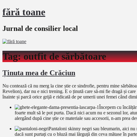
fără toane
Jurnal de consilier local
Tag:
outfit de sărbătoare
Ținuta mea de Crăciun
Nu contează că nu merg la cine știe ce sindrofie, pentru mine sărbătoare
Revelion), dar nu e nici trening. E o ținută care să-mi fie dragă și car
înainte și parcă orice grijă e ridicată de pe umerii unei femei când di
Începem cu încălțări
foarte mult să le pot purta. Dacă nici acum nu e sezonul lor, atun
alergând după cine știe ce materiale sau accesorii, n-am prea des 
Pantaloni skinny negri sau bleumarin, aici nu 
dacă sunt purtați cu o bluză mai lărguță din ceva mătase în par