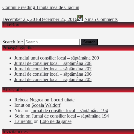
Continue reading
Ținuta mea de Crăciun
December 25, 2016
December 25, 2016
Nina
5 Comments
LikeBox
Search for:
Proaspăt gândite
Jurnalul unui consilier local – săptămâna 209
Jurnal de consilier local – săptămâna 208
Jurnal de consilier local – săptămâna 207
Jurnal de consilier local – săptămâna 206
Jurnal de consilier local – săptămâna 205
Ai zis, ai zis
Rebeca Negrea
on
Locuri uitate
Ionut
on
Şcoala Waldorf
Nina
on
Jurnal de consilier local – săptămâna 194
Sorin
on
Jurnal de consilier local – săptămâna 194
Laurentiu
on
Loto ne dă şanse
Îi vizitam des