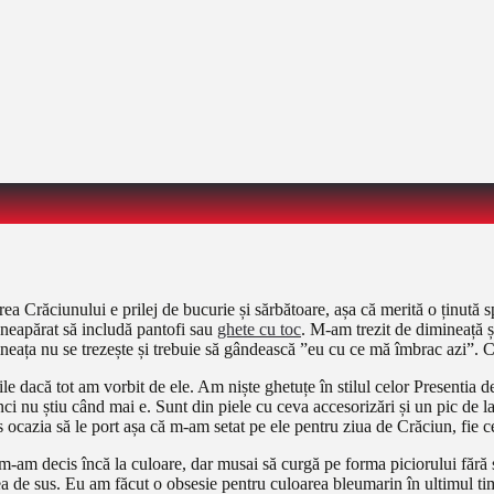
a Crăciunului e prilej de bucurie și sărbătoare, așa că merită o ținută s
e neapărat să includă pantofi sau
ghete cu toc
. M-am trezit de dimineață ș
mineața nu se trezește și trebuie să gândească ”eu cu ce mă îmbrac azi”. 
le dacă tot am vorbit de ele. Am niște ghetuțe în stilul celor Presentia d
ci nu știu când mai e. Sunt din piele cu ceva accesorizări și un pic de la
ocazia să le port așa că m-am setat pe ele pentru ziua de Crăciun, fie ce-
m-am decis încă la culoare, dar musai să curgă pe forma piciorului fără s
tea de sus. Eu am făcut o obsesie pentru culoarea bleumarin în ultimul 