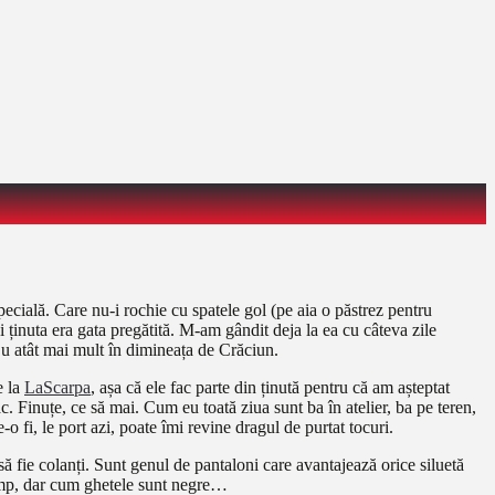
pecială. Care nu-i rochie cu spatele gol (pe aia o păstrez pentru
i ținuta era gata pregătită. M-am gândit deja la ea cu câteva zile
Cu atât mai mult în dimineața de Crăciun.
e la
LaScarpa
, așa că ele fac parte din ținută pentru că am așteptat
c. Finuțe, ce să mai. Cum eu toată ziua sunt ba în atelier, ba pe teren,
o fi, le port azi, poate îmi revine dragul de purtat tocuri.
ă fie colanți. Sunt genul de pantaloni care avantajează orice siluetă
timp, dar cum ghetele sunt negre…