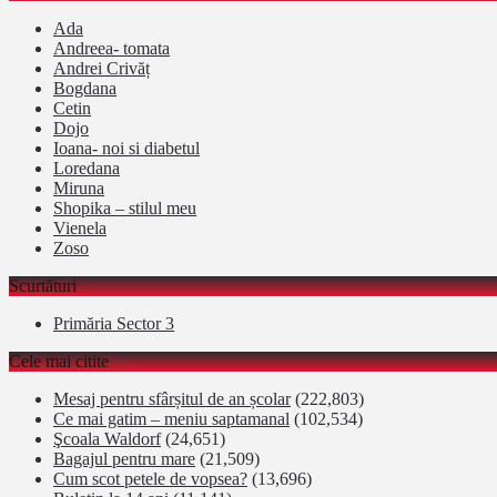
Ada
Andreea- tomata
Andrei Crivăț
Bogdana
Cetin
Dojo
Ioana- noi si diabetul
Loredana
Miruna
Shopika – stilul meu
Vienela
Zoso
Scurtături
Primăria Sector 3
Cele mai citite
Mesaj pentru sfârșitul de an școlar
(222,803)
Ce mai gatim – meniu saptamanal
(102,534)
Şcoala Waldorf
(24,651)
Bagajul pentru mare
(21,509)
Cum scot petele de vopsea?
(13,696)