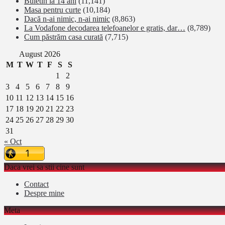
Buletin la 14 ani
(11,141)
Masa pentru curte
(10,184)
Dacă n-ai nimic, n-ai nimic
(8,863)
La Vodafone decodarea telefoanelor e gratis, dar…
(8,789)
Cum păstrăm casa curată
(7,715)
August 2026
M
T
W
T
F
S
S
1
2
3
4
5
6
7
8
9
10
11
12
13
14
15
16
17
18
19
20
21
22
23
24
25
26
27
28
29
30
31
« Oct
Daca vrei sa stii cine sunt
Contact
Despre mine
Meta