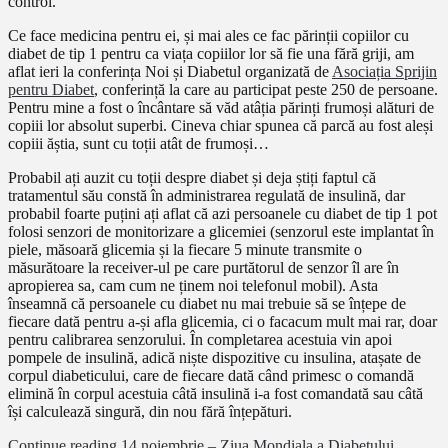
control.
Ce face medicina pentru ei, și mai ales ce fac părinții copiilor cu
diabet de tip 1 pentru ca viața copiilor lor să fie una fără griji, am
aflat ieri la conferința Noi și Diabetul organizată de
Asociația Sprijin
pentru Diabet
, conferință la care au participat peste 250 de persoane.
Pentru mine a fost o încântare să văd atâția părinți frumoși alături de
copiii lor absolut superbi. Cineva chiar spunea că parcă au fost aleși
copiii ăștia, sunt cu toții atât de frumoși…
Probabil ați auzit cu toții despre diabet și deja știți faptul că
tratamentul său constă în administrarea regulată de insulină, dar
probabil foarte puțini ați aflat că azi persoanele cu diabet de tip 1 pot
folosi senzori de monitorizare a glicemiei (senzorul este implantat în
piele, măsoară glicemia și la fiecare 5 minute transmite o
măsurătoare la receiver-ul pe care purtătorul de senzor îl are în
apropierea sa, cam cum ne ținem noi telefonul mobil). Asta
înseamnă că persoanele cu diabet nu mai trebuie să se înțepe de
fiecare dată pentru a-și afla glicemia, ci o facacum mult mai rar, doar
pentru calibrarea senzorului. În completarea acestuia vin apoi
pompele de insulină, adică niște dispozitive cu insulina, atașate de
corpul diabeticului, care de fiecare dată când primesc o comandă
elimină în corpul acestuia câtă insulină i-a fost comandată sau câtă
își calculează singură, din nou fără înțepături.
Continue reading
14 noiembrie – Ziua Mondiala a Diabetului