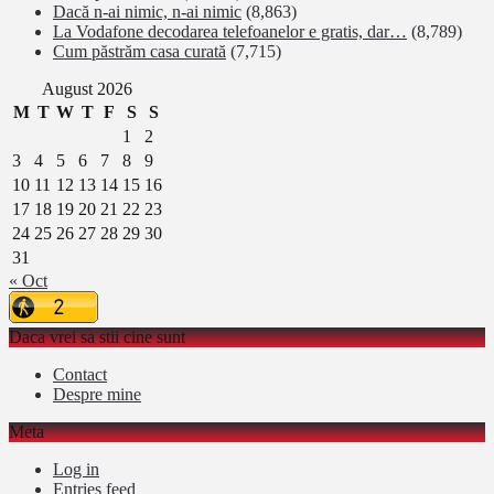
Dacă n-ai nimic, n-ai nimic
(8,863)
La Vodafone decodarea telefoanelor e gratis, dar…
(8,789)
Cum păstrăm casa curată
(7,715)
August 2026
M
T
W
T
F
S
S
1
2
3
4
5
6
7
8
9
10
11
12
13
14
15
16
17
18
19
20
21
22
23
24
25
26
27
28
29
30
31
« Oct
Daca vrei sa stii cine sunt
Contact
Despre mine
Meta
Log in
Entries feed