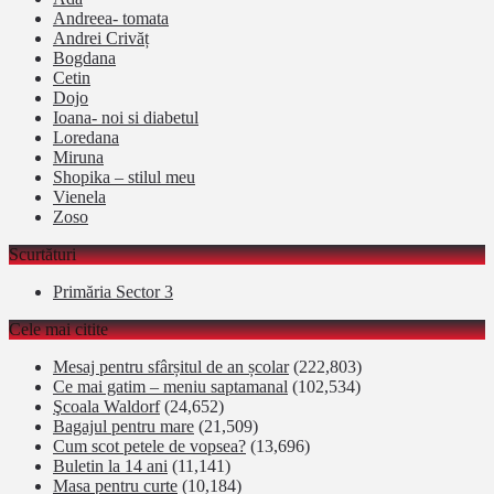
Andreea- tomata
Andrei Crivăț
Bogdana
Cetin
Dojo
Ioana- noi si diabetul
Loredana
Miruna
Shopika – stilul meu
Vienela
Zoso
Scurtături
Primăria Sector 3
Cele mai citite
Mesaj pentru sfârșitul de an școlar
(222,803)
Ce mai gatim – meniu saptamanal
(102,534)
Şcoala Waldorf
(24,652)
Bagajul pentru mare
(21,509)
Cum scot petele de vopsea?
(13,696)
Buletin la 14 ani
(11,141)
Masa pentru curte
(10,184)