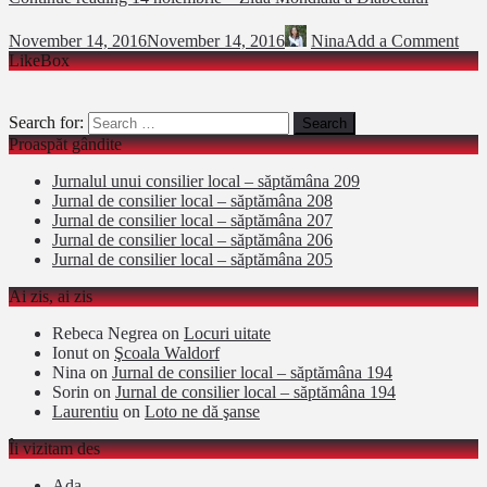
November 14, 2016
November 14, 2016
Nina
Add a Comment
LikeBox
Search for:
Proaspăt gândite
Jurnalul unui consilier local – săptămâna 209
Jurnal de consilier local – săptămâna 208
Jurnal de consilier local – săptămâna 207
Jurnal de consilier local – săptămâna 206
Jurnal de consilier local – săptămâna 205
Ai zis, ai zis
Rebeca Negrea
on
Locuri uitate
Ionut
on
Şcoala Waldorf
Nina
on
Jurnal de consilier local – săptămâna 194
Sorin
on
Jurnal de consilier local – săptămâna 194
Laurentiu
on
Loto ne dă şanse
Îi vizitam des
Ada