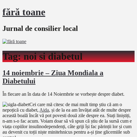
fără toane
Jurnal de consilier local
Tag:
noi si diabetul
14 noiembrie – Ziua Mondiala a
Diabetului
În fiecare an în data de 14 Noiembrie se vorbește despre diabet.
Cei care mă citesc de mai mult timp știu că am o
nepoțică cu diabet,
Aida
, și de la ea am învățat atât de multe despre
această boală încât vă pot povesti două zile despre ea. Stați liniștiți,
n-am s-o fac acum. Voiam doar să vă spun că știu de la sursă cum e
viața copiilor insulinodependenți, câte griji își fac părinții lor și cum
au devenit cu toții niște minitehnicus pentru a-și ține glicemiile sub