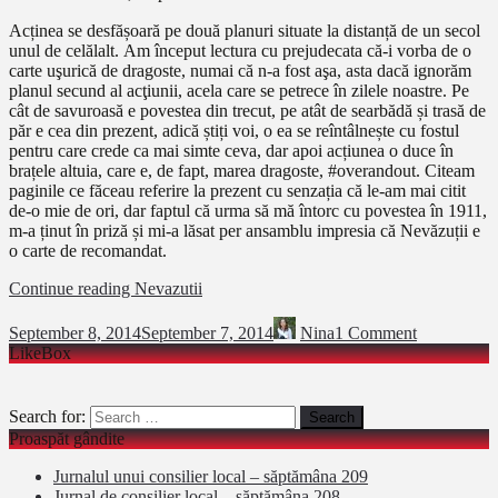
Acținea se desfășoară pe două planuri situate la distanță de un secol
unul de celălalt. Am început lectura cu prejudecata că-i vorba de o
carte uşurică de dragoste, numai că n-a fost aşa, asta dacă ignorăm
planul secund al acţiunii, acela care se petrece în zilele noastre. Pe
cât de savuroasă e povestea din trecut, pe atât de searbădă și trasă de
păr e cea din prezent, adică știți voi, o ea se reîntâlnește cu fostul
pentru care crede ca mai simte ceva, dar apoi acțiunea o duce în
brațele altuia, care e, de fapt, marea dragoste, #overandout. Citeam
paginile ce făceau referire la prezent cu senzația că le-am mai citit
de-o mie de ori, dar faptul că urma să mă întorc cu povestea în 1911,
m-a ținut în priză și mi-a lăsat per ansamblu impresia că Nevăzuții e
o carte de recomandat.
Continue reading
Nevazutii
September 8, 2014
September 7, 2014
Nina
1 Comment
LikeBox
Search for:
Proaspăt gândite
Jurnalul unui consilier local – săptămâna 209
Jurnal de consilier local – săptămâna 208