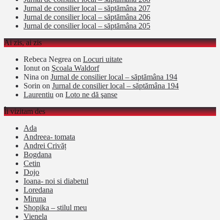
Jurnal de consilier local – săptămâna 207
Jurnal de consilier local – săptămâna 206
Jurnal de consilier local – săptămâna 205
Ai zis, ai zis
Rebeca Negrea
on
Locuri uitate
Ionut
on
Şcoala Waldorf
Nina
on
Jurnal de consilier local – săptămâna 194
Sorin
on
Jurnal de consilier local – săptămâna 194
Laurentiu
on
Loto ne dă şanse
Îi vizitam des
Ada
Andreea- tomata
Andrei Crivăț
Bogdana
Cetin
Dojo
Ioana- noi si diabetul
Loredana
Miruna
Shopika – stilul meu
Vienela