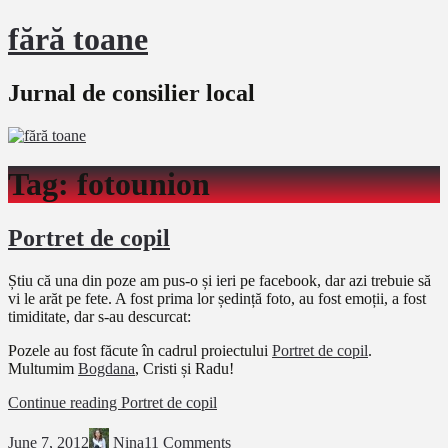
fără toane
Jurnal de consilier local
Tag:
fotounion
Portret de copil
Știu că una din poze am pus-o și ieri pe facebook, dar azi trebuie să
vi le arăt pe fete. A fost prima lor ședință foto, au fost emoții, a fost
timiditate, dar s-au descurcat:
Pozele au fost făcute în cadrul proiectului
Portret de copil
.
Multumim
Bogdana
, Cristi și Radu!
Continue reading
Portret de copil
June 7, 2012
Nina
11 Comments