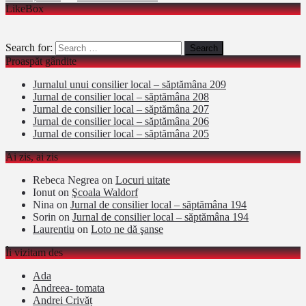
LikeBox
Search for:
Proaspăt gândite
Jurnalul unui consilier local – săptămâna 209
Jurnal de consilier local – săptămâna 208
Jurnal de consilier local – săptămâna 207
Jurnal de consilier local – săptămâna 206
Jurnal de consilier local – săptămâna 205
Ai zis, ai zis
Rebeca Negrea
on
Locuri uitate
Ionut
on
Şcoala Waldorf
Nina
on
Jurnal de consilier local – săptămâna 194
Sorin
on
Jurnal de consilier local – săptămâna 194
Laurentiu
on
Loto ne dă şanse
Îi vizitam des
Ada
Andreea- tomata
Andrei Crivăț