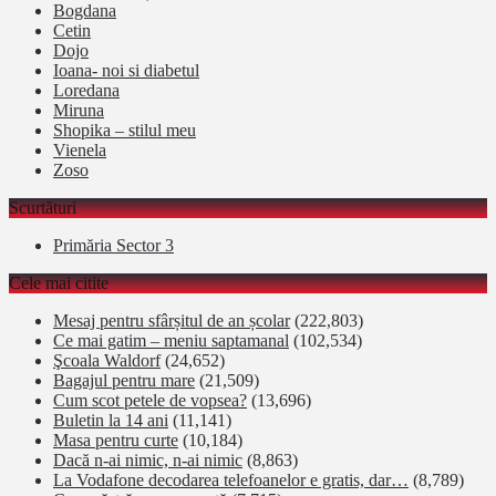
Bogdana
Cetin
Dojo
Ioana- noi si diabetul
Loredana
Miruna
Shopika – stilul meu
Vienela
Zoso
Scurtături
Primăria Sector 3
Cele mai citite
Mesaj pentru sfârșitul de an școlar
(222,803)
Ce mai gatim – meniu saptamanal
(102,534)
Şcoala Waldorf
(24,652)
Bagajul pentru mare
(21,509)
Cum scot petele de vopsea?
(13,696)
Buletin la 14 ani
(11,141)
Masa pentru curte
(10,184)
Dacă n-ai nimic, n-ai nimic
(8,863)
La Vodafone decodarea telefoanelor e gratis, dar…
(8,789)