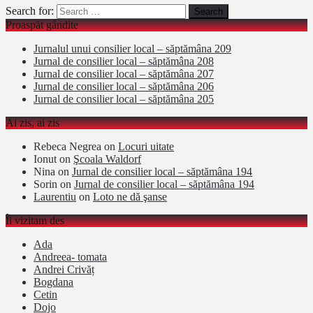
Search for:
Proaspăt gândite
Jurnalul unui consilier local – săptămâna 209
Jurnal de consilier local – săptămâna 208
Jurnal de consilier local – săptămâna 207
Jurnal de consilier local – săptămâna 206
Jurnal de consilier local – săptămâna 205
Ai zis, ai zis
Rebeca Negrea
on
Locuri uitate
Ionut
on
Şcoala Waldorf
Nina
on
Jurnal de consilier local – săptămâna 194
Sorin
on
Jurnal de consilier local – săptămâna 194
Laurentiu
on
Loto ne dă şanse
Îi vizitam des
Ada
Andreea- tomata
Andrei Crivăț
Bogdana
Cetin
Dojo