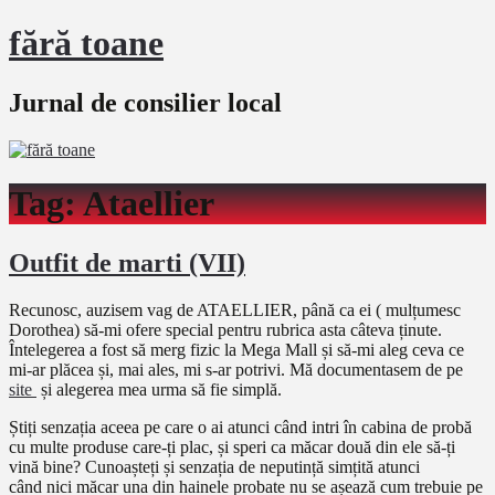
fără toane
Jurnal de consilier local
Tag:
Ataellier
Outfit de marti (VII)
Recunosc, auzisem vag de ATAELLIER, până ca ei ( mulțumesc
Dorothea) să-mi ofere special pentru rubrica asta câteva ținute.
Întelegerea a fost să merg fizic la Mega Mall și să-mi aleg ceva ce
mi-ar plăcea și, mai ales, mi s-ar potrivi. Mă documentasem de pe
site
și alegerea mea urma să fie simplă.
Știți senzația aceea pe care o ai atunci când intri în cabina de probă
cu multe produse care-ți plac, și speri ca măcar două din ele să-ți
vină bine? Cunoașteți și senzația de neputință simțită atunci
când nici măcar una din hainele probate nu se așează cum trebuie pe