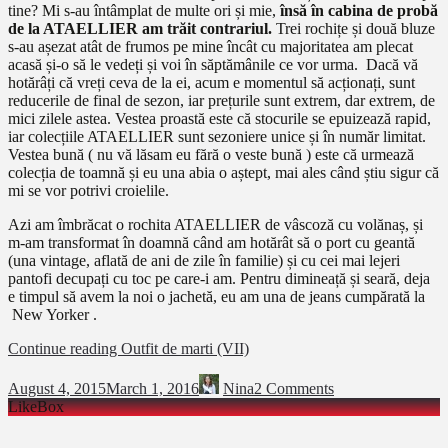
tine? Mi s-au întâmplat de multe ori și mie,
însă în cabina de probă
de la ATAELLIER am trăit contrariul.
Trei rochițe și două bluze
s-au așezat atât de frumos pe mine încât cu majoritatea am plecat
acasă și-o să le vedeți și voi în săptămânile ce vor urma. Dacă vă
hotărâți că vreți ceva de la ei, acum e momentul să acționați, sunt
reducerile de final de sezon, iar prețurile sunt extrem, dar extrem, de
mici zilele astea. Vestea proastă este că stocurile se epuizează rapid,
iar colecțiile ATAELLIER sunt sezoniere unice și în număr limitat.
Vestea bună ( nu vă lăsam eu fără o veste bună ) este că urmează
colecția de toamnă și eu una abia o aștept, mai ales când știu sigur că
mi se vor potrivi croielile.
Azi am îmbrăcat o rochita ATAELLIER de vâscoză cu volănaș, și
m-am transformat în doamnă când am hotărât să o port cu geantă
(una vintage, aflată de ani de zile în familie) și cu cei mai lejeri
pantofi decupați cu toc pe care-i am. Pentru dimineață și seară, deja
e timpul să avem la noi o jachetă, eu am una de jeans cumpărată la
New Yorker .
Continue reading
Outfit de marti (VII)
August 4, 2015
March 1, 2016
Nina
2 Comments
LikeBox