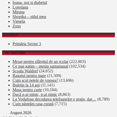
Ioana- noi si diabetul
Loredana
Miruna
Shopika – stilul meu
Vienela
Zoso
Scurtături
Primăria Sector 3
Cele mai citite
Mesaj pentru sfârșitul de an școlar
(222,803)
Ce mai gatim – meniu saptamanal
(102,534)
Şcoala Waldorf
(24,652)
Bagajul pentru mare
(21,509)
Cum scot petele de vopsea?
(13,696)
Buletin la 14 ani
(11,141)
Masa pentru curte
(10,184)
Dacă n-ai nimic, n-ai nimic
(8,863)
La Vodafone decodarea telefoanelor e gratis, dar…
(8,789)
Cum păstrăm casa curată
(7,715)
August 2026