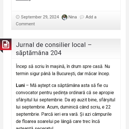
de
consilier
September 29, 2024
Nina
Add a
local
Comment
–
săptămâna
205
Jurnal de consilier local –
săptămâna 204
Încep să scriu în mașină, în drum spre casă. Nu
termin sigur până la București, dar măcar încep.
Luni
– Mă aștept ca săptămâna asta să fie cu
convocator pentru ședința ordinară că se apropie
sfârșitul lui septembrie. Da ați auzit bine, sfârșitul
lui septembrie. Acum, duminică când scriu, e 22
septembrie. Parcă ieri era vară. Și azi câmpurile
de floarea soarelui pe lângă care trec încă
așteaptă seceratul.