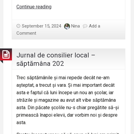
Jurnal
Continue reading
de
consilier
September 15, 2024
Nina
Add a
local
Comment
–
săptămâna
203
Jurnal de consilier local –
săptămâna 202
Trec săptămânile și mai repede decât ne-am
așteptat, a trecut și vara. Și mai important decât
asta e faptul că luni începe un nou an școlar, iar
străzile și magazine au avut alt vibe săptămâna
asta. Din păcate școlile nu-s chiar pregătite să-și
primească înapoi elevii, dar vorbim noi și despre
asta.