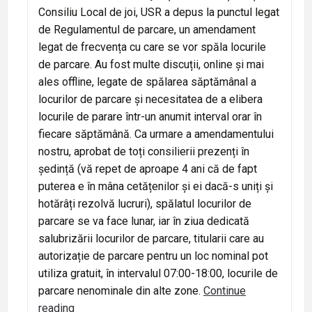
Consiliu Local de joi, USR a depus la punctul legat
de Regulamentul de parcare, un amendament
legat de frecvența cu care se vor spăla locurile
de parcare. Au fost multe discuții, online și mai
ales offline, legate de spălarea săptămânal a
locurilor de parcare și necesitatea de a elibera
locurile de parare într-un anumit interval orar în
fiecare săptămână. Ca urmare a amendamentului
nostru, aprobat de toți consilierii prezenți în
ședință (vă repet de aproape 4 ani că de fapt
puterea e în mâna cetățenilor și ei dacă-s uniți și
hotărâți rezolvă lucruri), spălatul locurilor de
parcare se va face lunar, iar în ziua dedicată
salubrizării locurilor de parcare, titularii care au
autorizație de parcare pentru un loc nominal pot
utiliza gratuit, în intervalul 07:00-18:00, locurile de
parcare nenominale din alte zone.
Continue
Jurnal
reading