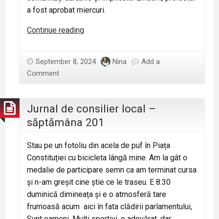
a fost aprobat miercuri.
Jurnal
Continue reading
de
consilier
September 8, 2024
Nina
Add a
local
Comment
–
săptămâna
202
Jurnal de consilier local –
săptămâna 201
Stau pe un fotoliu din acela de puf în Piața
Constituției cu bicicleta lângă mine. Am la gât o
medalie de participare semn ca am terminat cursa
și n-am greșit cine știe ce le traseu. E 8:30
duminică dimineața și e o atmosferă tare
frumoasă acum
aici în fata clădirii parlamentului,
Sunt oameni. Mulți sportivi, e adevărat, dar