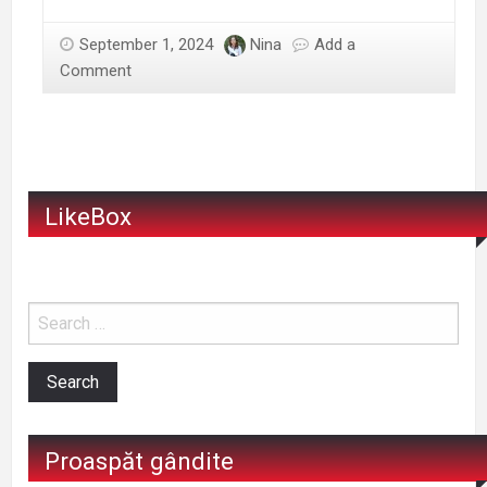
de
consilier
September 1, 2024
Nina
Add a
local
Comment
–
săptămâna
201
LikeBox
Proaspăt gândite