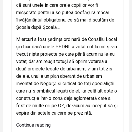
că sunt unele în care orele copiilor vor fi
micșorate pentru a se putea desfășura măcar
învățământul obligatoriu, ce să mai discutăm de
Școala după Școală…
Miercuri a fost ședința ordinară de Consiliu Local
și chiar dacă unele PSDNL a votat cot la cot și-au
trecut niște proiecte pe care până acum nu le-au
votat, dar am reușit totuși să oprim votarea a
două proiecte legate de urbanism, v-am tot zis
de ele, unul e un plan aberant de urbanism
inventat de Negoiță și criticat de toți specialiștii
care nu-s ombilical legați de el, iar celălalt este o
construcție într-o zonă deja aglomerată care a
fost de multe ori pe OZ, de-acum au început să și
expire din actele cu care se prezintă.
Jurnal
Continue reading