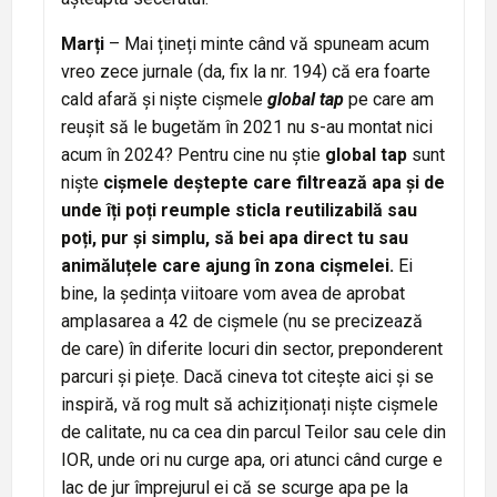
Marți
– Mai țineți minte când vă spuneam acum
vreo zece jurnale (da, fix la nr. 194) că era foarte
cald afară și niște cișmele
global tap
pe care am
reușit să le bugetăm în 2021 nu s-au montat nici
acum în 2024? Pentru cine nu știe
global tap
sunt
niște
cișmele deștepte care filtrează apa și de
unde îți poți reumple sticla reutilizabilă sau
poți, pur și simplu, să bei apa direct tu sau
animăluțele care ajung în zona cișmelei.
Ei
bine, la ședința viitoare vom avea de aprobat
amplasarea a 42 de cișmele (nu se precizează
de care) în diferite locuri din sector, preponderent
parcuri și piețe. Dacă cineva tot citește aici și se
inspiră, vă rog mult să achiziționați niște cișmele
de calitate, nu ca cea din parcul Teilor sau cele din
IOR, unde ori nu curge apa, ori atunci când curge e
lac de jur împrejurul ei că se scurge apa pe la