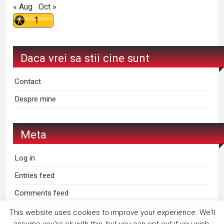
« Aug
Oct »
Daca vrei sa stii cine sunt
Contact
Despre mine
Meta
Log in
Entries feed
Comments feed
WordPress.org
This website uses cookies to improve your experience. We'll