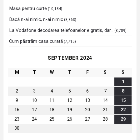
Masa pentru curte
(10,184)
Dacă n-ai nimic, n-ai nimic
(8,863)
La Vodafone decodarea telefoanelor e gratis, dar…
(8,789)
Cum păstrăm casa curată
(7,715)
SEPTEMBER 2024
M
T
W
T
F
S
S
1
2
3
4
5
6
7
8
9
10
11
12
13
14
15
16
17
18
19
20
21
22
23
24
25
26
27
28
29
30