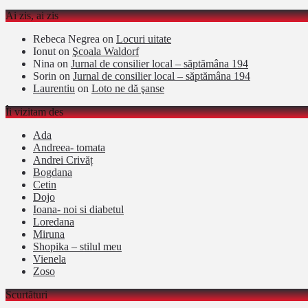
Ai zis, ai zis
Rebeca Negrea
on
Locuri uitate
Ionut
on
Şcoala Waldorf
Nina
on
Jurnal de consilier local – săptămâna 194
Sorin
on
Jurnal de consilier local – săptămâna 194
Laurentiu
on
Loto ne dă şanse
Îi vizitam des
Ada
Andreea- tomata
Andrei Crivăț
Bogdana
Cetin
Dojo
Ioana- noi si diabetul
Loredana
Miruna
Shopika – stilul meu
Vienela
Zoso
Scurtături