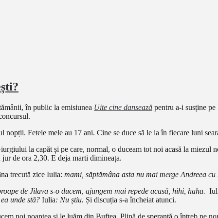
ști?
ptămânii, în public la emisiunea
Uite cine dansează
pentru a-i susține pe
 concursul.
l nopții. Fetele mele au 17 ani. Cine se duce să le ia în fiecare luni se
rgiului la capăt și pe care, normal, o duceam tot noi acasă la miezul nop
jur de ora 2,30. E deja marti dimineața.
a trecută zice Iulia:
mami, săptămâna asta nu mai merge Andreea cu 
proape de Jilava s-o ducem, ajungem mai repede acasă, hihi, haha.
Iul
i ea unde stă?
Iulia
: Nu știu.
Și discuția s-a încheiat atunci.
ducem noi noaptea și le luăm din Buftea. Plină de speranță o întreb pe no