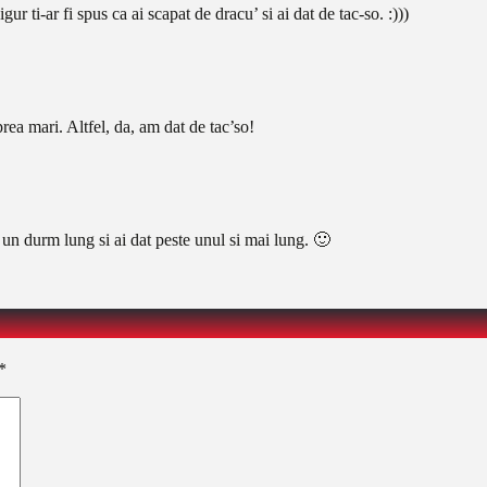
gur ti-ar fi spus ca ai scapat de dracu’ si ai dat de tac-so. :)))
prea mari. Altfel, da, am dat de tac’so!
 un durm lung si ai dat peste unul si mai lung. 🙂
*