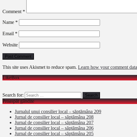
Comment
*
Name
*
Email
*
Website
This site uses Akismet to reduce spam.
Learn how your comment data 
LikeBox
Search for:
Proaspăt gândite
Jurnalul unui consilier local – săptămâna 209
Jurnal de consilier local – săptămâna 208
Jurnal de consilier local – săptămâna 207
Jurnal de consilier local – săptămâna 206
Jurnal de consilier local – săptămâna 205