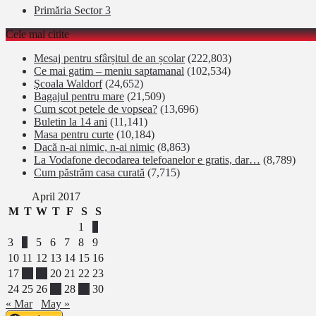
Primăria Sector 3
Cele mai citite
Mesaj pentru sfârșitul de an școlar
(222,803)
Ce mai gatim – meniu saptamanal
(102,534)
Şcoala Waldorf
(24,652)
Bagajul pentru mare
(21,509)
Cum scot petele de vopsea?
(13,696)
Buletin la 14 ani
(11,141)
Masa pentru curte
(10,184)
Dacă n-ai nimic, n-ai nimic
(8,863)
La Vodafone decodarea telefoanelor e gratis, dar…
(8,789)
Cum păstrăm casa curată
(7,715)
April 2017
M
T
W
T
F
S
S
1
2
3
4
5
6
7
8
9
10
11
12
13
14
15
16
17
18
19
20
21
22
23
24
25
26
27
28
29
30
« Mar
May »