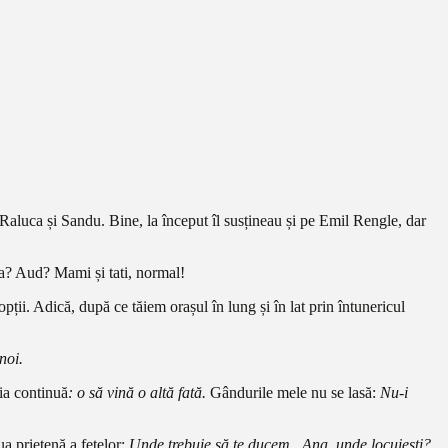
 Raluca și Sandu. Bine, la început îl susțineau și pe Emil Rengle, dar
ara? Aud? Mami și tati, normal!
ții. Adică, după ce tăiem orașul în lung și în lat prin întunericul
noi.
ia continuă
: o să vină o altă fată.
Gândurile mele nu se lasă:
Nu-i
ua prietenă a fetelor:
Unde trebuie să te ducem, Ana, unde locuiești?