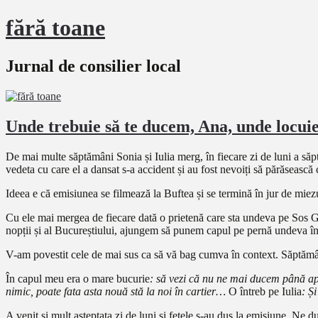
fără toane
Jurnal de consilier local
Unde trebuie să te ducem, Ana, unde locuie
De mai multe săptămâni Sonia și Iulia merg, în fiecare zi de luni a să
vedeta cu care el a dansat s-a accident și au fost nevoiți să părăsească
Ideea e că emisiunea se filmează la Buftea și se termină în jur de miezu
Cu ele mai mergea de fiecare dată o prietenă care sta undeva pe Sos Giu
nopții și al Bucureștiului, ajungem să punem capul pe pernă undeva în 
V-am povestit cele de mai sus ca să vă bag cumva în context. Săptămân
În capul meu era o mare bucurie
: să vezi că nu ne mai ducem până a
nimic, poate fata asta nouă stă la noi în cartier…
O întreb pe Iulia
: Ș
A venit și mult așteptata zi de luni și fetele s-au dus la emisiune. Ne 