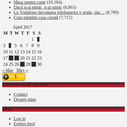
Masa pentru curte
(10,184)
Dacă n-ai nimic, n-ai nimic
(8,863)
La Vodafone decodarea telefoanelor e gratis, dar…
(8,789)
Cum păstrăm casa curată
(7,715)
April 2017
M
T
W
T
F
S
S
1
2
3
4
5
6
7
8
9
10
11
12
13
14
15
16
17
18
19
20
21
22
23
24
25
26
27
28
29
30
« Mar
May »
Daca vrei sa stii cine sunt
Contact
Despre mine
Meta
Log in
Entries feed