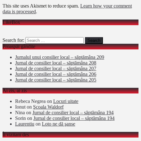
This site uses Akismet to reduce spam.
Learn how your comment
data is processed
.
LikeBox
Search for:
Proaspăt gândite
Jurnalul unui consilier local – săptămâna 209
Jurnal de consilier local – săptămâna 208
Jurnal de consilier local – săptămâna 207
Jurnal de consilier local – săptămâna 206
Jurnal de consilier local – săptămâna 205
Ai zis, ai zis
Rebeca Negrea
on
Locuri uitate
Ionut
on
Şcoala Waldorf
Nina
on
Jurnal de consilier local – săptămâna 194
Sorin
on
Jurnal de consilier local – săptămâna 194
Laurentiu
on
Loto ne dă şanse
Îi vizitam des