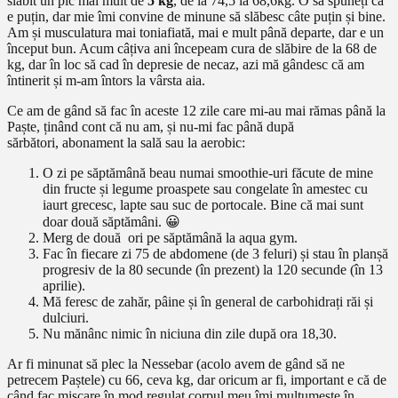
slăbit un pic mai mult de
5 kg
, de la 74,5 la 68,6kg. O să spuneți că
e puțin, dar mie îmi convine de minune să slăbesc câte puțin și bine.
Am și musculatura mai toniafiată, mai e mult până departe, dar e un
început bun. Acum câțiva ani începeam cura de slăbire de la 68 de
kg, dar în loc să cad în depresie de necaz, azi mă gândesc că am
întinerit și m-am întors la vârsta aia.
Ce am de gând să fac în aceste 12 zile care mi-au mai rămas până la
Paște, ținând cont că nu am, și nu-mi fac până după
sărbători, abonament la sală sau la aerobic:
O zi pe săptămână beau numai smoothie-uri făcute de mine
din fructe și legume proaspete sau congelate în amestec cu
iaurt grecesc, lapte sau suc de portocale. Bine că mai sunt
doar două săptămâni. 😀
Merg de două ori pe săptămână la aqua gym.
Fac în fiecare zi 75 de abdomene (de 3 feluri) și stau în planșă
progresiv de la 80 secunde (în prezent) la 120 secunde (în 13
aprilie).
Mă feresc de zahăr, pâine și în general de carbohidrați răi și
dulciuri.
Nu mănânc nimic în niciuna din zile după ora 18,30.
Ar fi minunat să plec la Nessebar (acolo avem de gând să ne
petrecem Paștele) cu 66, ceva kg, dar oricum ar fi, important e că de
când fac mișcare în mod regulat corpul meu îmi mulțumește în