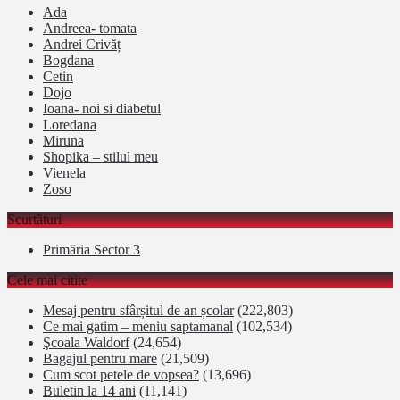
Ada
Andreea- tomata
Andrei Crivăț
Bogdana
Cetin
Dojo
Ioana- noi si diabetul
Loredana
Miruna
Shopika – stilul meu
Vienela
Zoso
Scurtături
Primăria Sector 3
Cele mai citite
Mesaj pentru sfârșitul de an școlar
(222,803)
Ce mai gatim – meniu saptamanal
(102,534)
Şcoala Waldorf
(24,654)
Bagajul pentru mare
(21,509)
Cum scot petele de vopsea?
(13,696)
Buletin la 14 ani
(11,141)