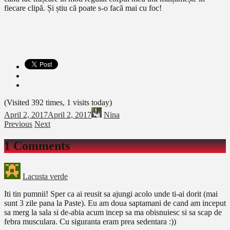
fiecare clipă. Și știu că poate s-o facă mai cu foc!
(Visited 392 times, 1 visits today)
April 2, 2017
April 2, 2017
Nina
Previous
Next
1 Comments
Lacusta verde
Iti tin pumnii! Sper ca ai reusit sa ajungi acolo unde ti-ai dorit (mai
sunt 3 zile pana la Paste). Eu am doua saptamani de cand am inceput
sa merg la sala si de-abia acum incep sa ma obisnuiesc si sa scap de
febra musculara. Cu siguranta eram prea sedentara :))