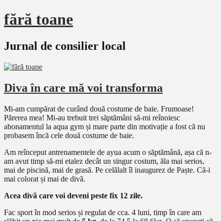
fără toane
Jurnal de consilier local
Diva în care mă voi transforma
Mi-am cumpărat de curând două costume de baie. Frumoase!
Părerea mea! Mi-au trebuit trei săptămâni să-mi reînoiesc
abonamentul la aqua gym și mare parte din motivație a fost că nu
probasem încă cele două costume de baie.
Am reînceput antrenamentele de ayua acum o săptămână, așa că n-
am avut timp să-mi etalez decât un singur costum, ăla mai serios,
mai de piscină, mai de grasă. Pe celălalt îl inaugurez de Paște. Că-i
mai colorat și mai de divă.
Acea divă care voi deveni peste fix 12 zile.
Fac sport în mod serios și regulat de cca. 4 luni, timp în care am