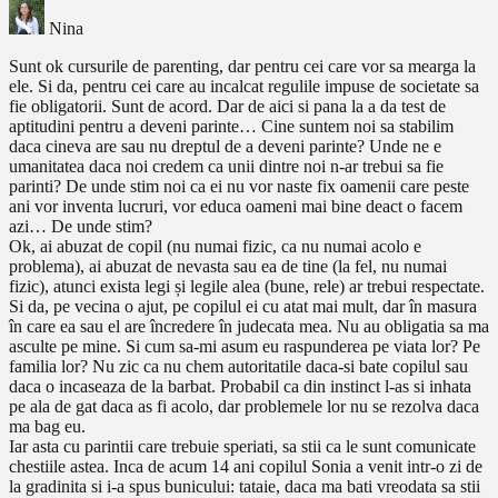
Nina
Sunt ok cursurile de parenting, dar pentru cei care vor sa mearga la
ele. Si da, pentru cei care au incalcat regulile impuse de societate sa
fie obligatorii. Sunt de acord. Dar de aici si pana la a da test de
aptitudini pentru a deveni parinte… Cine suntem noi sa stabilim
daca cineva are sau nu dreptul de a deveni parinte? Unde ne e
umanitatea daca noi credem ca unii dintre noi n-ar trebui sa fie
parinti? De unde stim noi ca ei nu vor naste fix oamenii care peste
ani vor inventa lucruri, vor educa oameni mai bine deact o facem
azi… De unde stim?
Ok, ai abuzat de copil (nu numai fizic, ca nu numai acolo e
problema), ai abuzat de nevasta sau ea de tine (la fel, nu numai
fizic), atunci exista legi și legile alea (bune, rele) ar trebui respectate.
Si da, pe vecina o ajut, pe copilul ei cu atat mai mult, dar în masura
în care ea sau el are încredere în judecata mea. Nu au obligatia sa ma
asculte pe mine. Si cum sa-mi asum eu raspunderea pe viata lor? Pe
familia lor? Nu zic ca nu chem autoritatile daca-si bate copilul sau
daca o incaseaza de la barbat. Probabil ca din instinct l-as si inhata
pe ala de gat daca as fi acolo, dar problemele lor nu se rezolva daca
ma bag eu.
Iar asta cu parintii care trebuie speriati, sa stii ca le sunt comunicate
chestiile astea. Inca de acum 14 ani copilul Sonia a venit intr-o zi de
la gradinita si i-a spus bunicului: tataie, daca ma bati vreodata sa stii