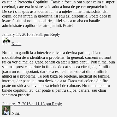
ca sun la Protectia Copilului! Tataie a fost un om super calm si super
cerebral, care era in stare sa le aduca luna de pe cer nepoatelor lui.
De ce i-o fi spus asta tocmai lui, n-a înțeles nimeni niciodata, dar
copiii, odata intrati in gradinita, isi stiu azi drepturile. Poate daca ni
le-am fi stiut si noi in copilarie, altfel statea treaba cu bataile
administrate copiilor de catre parinti. Poate!
January 17, 2016 at 9:31 pm
Reply
Kadia
Nu m-am gandit la a interzice cuiva sa devina parinte, ci la o
modalitatea de a identifica o problema. In general, oamenii nu sunt
rai ca vor ci mai de graba pentru ca atat ii duce capul. Poti fi mai bun
sau mai prost ca parinte in functie de cat si ceea citesti, da, familia
joaca un rol important, dar daca esti cel mai educat din familia ta,
atunci ai o problema. Te poti baza pe prietene, medicul de familie,
internet, dar pana la urma decizia e a ta. Daca esti coleric din fire
poate nu strica sa inveti ceva tehnici de calmare. Nu numai pentru
binele copilului tau, dar poate si pentru slujba, cariera, sau chiar
sanatatea proprie.
January 17, 2016 at 11:13 pm
Reply
Nina