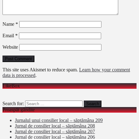
Name
*
Email
*
Website
This site uses Akismet to reduce spam.
Learn how your comment
data is processed
.
LikeBox
Search for:
Proaspăt gândite
Jurnalul unui consilier local – săptămâna 209
Jurnal de consilier local – săptămâna 208
Jurnal de consilier local – săptămâna 207
Jurnal de consilier local – săptămâna 206