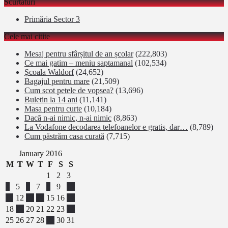
Scurtături
Primăria Sector 3
Cele mai citite
Mesaj pentru sfârșitul de an școlar
(222,803)
Ce mai gatim – meniu saptamanal
(102,534)
Şcoala Waldorf
(24,652)
Bagajul pentru mare
(21,509)
Cum scot petele de vopsea?
(13,696)
Buletin la 14 ani
(11,141)
Masa pentru curte
(10,184)
Dacă n-ai nimic, n-ai nimic
(8,863)
La Vodafone decodarea telefoanelor e gratis, dar…
(8,789)
Cum păstrăm casa curată
(7,715)
January 2016
M
T
W
T
F
S
S
1
2
3
4
5
6
7
8
9
10
11
12
13
14
15
16
17
18
19
20
21
22
23
24
25
26
27
28
29
30
31