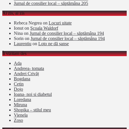
Jurnal de consilier local – săptămâna 205
Ai zis, ai zis
Rebeca Negrea
on
Locuri uitate
Ionut
on
Şcoala Waldorf
Nina
on
Jurnal de consilier local – săptămâna 194
Sorin
on
Jurnal de consilier local – săptămâna 194
Laurentiu
on
Loto ne dă şanse
Îi vizitam des
Ada
Andreea- tomata
Andrei Crivăț
Bogdana
Cetin
Dojo
Ioana- noi si diabetul
Loredana
Miruna
Shopika – stilul meu
Vienela
Zoso