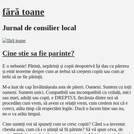
fără toane
Jurnal de consilier local
Cine stie sa fie parinte?
E o nebunie! Părinți, nepărinți și copii deopotrivă își dau cu părerea
și emit teoreme despre cum ar trebui să creștem copiii sau cum ar
trebi să ne fie părinții.
M-a luat de cap învălmășeala asta de păreri. Oameni. Suntem cu toții
oameni. Suntem unici. Compatibili sau incompatibili cu ceilalți, mici
sau mari, adulți sau copii, e DREPTUL fiecăruia dintre noi să
procedăm cum vrem, să avem ce relații vrem, cum credem noi că e
corect, atâta timp cât respectăm legile. Dacă o facem bine sau nu,
ne-o va arăta timpul.
Cine sunteți voi să spuneți cum se cresc copiii? Când s-a inventat
chestia asta, cum că-i o știință să fii părinte? Să vă spun ceva, de