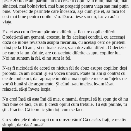
peste 2000 de ani părinții au tot crescut copii. Mai buni, mai răi, mai
sănătoși, mai bolnăviori, mai bine pregatiți pentru viața sau mai puțin
bine. Vorbesc de părintele care încearcă, așa cum știe el, să facă tot
ce-i mai bine pentru copilul său. Daca-i iese sau nu, i-o va arăta
viața.
Exact așa cum fiecare părinte e diferit, și fiecare copil e diferit.
Credeți-mă am gemeni, crescuți în fix aceleași condiții, cu acceeași
doză de iubire revărsată asupra fiecăruia, cu același cerc de prieteni
până pe la 16 ani, și cu toate astea, s-au dezvoltat diferit. O decizie
pe care o ia un părinte, are consecințe diferite asupra copiilor lui.
Noi nu suntem la fel, ei nu sunt la fel.
N-aș fi niciodată de acord cu niciun fel de abuz asupra copiilor, deși
probabil că am ridicat și eu vocea uneori. Poate m-am și contrat cu
ele de multe ori, dar aproape întotdeauna copilele mele au înțeles de
vorbă bună și de argumente. Și când n-au înțeles, le-am lăsat,
relaxată, să-și învețe lecția.
Nu cred însă că asta îmi dă mie, o mamă, dreptul să îți spun ție că nu
faci bine ce faci, că nu-ți crești opilul cum trebuie. Tu ești părinte, tu
știi. Practic. Că teoretic știm toți cum se face.
Cu violențele dintre copii cum o rezolvăm? Că dacă-s frați, e relativ
simplu, dar dacă nu-s?