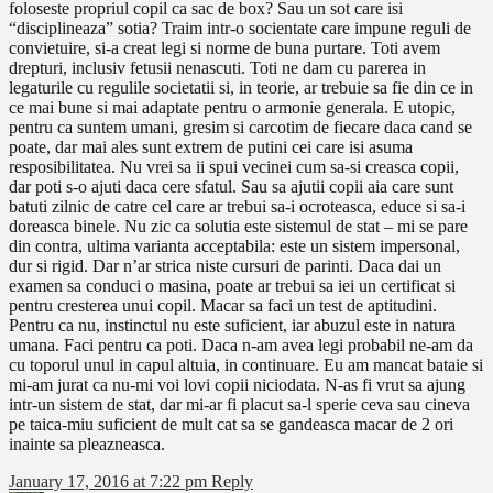
foloseste propriul copil ca sac de box? Sau un sot care isi
“disciplineaza” sotia? Traim intr-o socientate care impune reguli de
convietuire, si-a creat legi si norme de buna purtare. Toti avem
drepturi, inclusiv fetusii nenascuti. Toti ne dam cu parerea in
legaturile cu regulile societatii si, in teorie, ar trebuie sa fie din ce in
ce mai bune si mai adaptate pentru o armonie generala. E utopic,
pentru ca suntem umani, gresim si carcotim de fiecare daca cand se
poate, dar mai ales sunt extrem de putini cei care isi asuma
resposibilitatea. Nu vrei sa ii spui vecinei cum sa-si creasca copii,
dar poti s-o ajuti daca cere sfatul. Sau sa ajutii copii aia care sunt
batuti zilnic de catre cel care ar trebui sa-i ocroteasca, educe si sa-i
doreasca binele. Nu zic ca solutia este sistemul de stat – mi se pare
din contra, ultima varianta acceptabila: este un sistem impersonal,
dur si rigid. Dar n’ar strica niste cursuri de parinti. Daca dai un
examen sa conduci o masina, poate ar trebui sa iei un certificat si
pentru cresterea unui copil. Macar sa faci un test de aptitudini.
Pentru ca nu, instinctul nu este suficient, iar abuzul este in natura
umana. Faci pentru ca poti. Daca n-am avea legi probabil ne-am da
cu toporul unul in capul altuia, in continuare. Eu am mancat bataie si
mi-am jurat ca nu-mi voi lovi copii niciodata. N-as fi vrut sa ajung
intr-un sistem de stat, dar mi-ar fi placut sa-l sperie ceva sau cineva
pe taica-miu suficient de mult cat sa se gandeasca macar de 2 ori
inainte sa pleazneasca.
January 17, 2016 at 7:22 pm
Reply