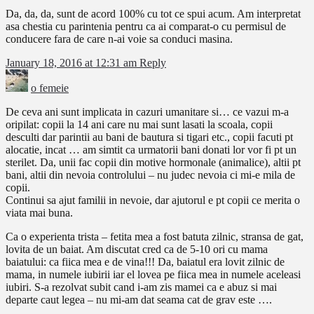
Da, da, da, sunt de acord 100% cu tot ce spui acum. Am interpretat
asa chestia cu parintenia pentru ca ai comparat-o cu permisul de
conducere fara de care n-ai voie sa conduci masina.
January 18, 2016 at 12:31 am
Reply
o femeie
De ceva ani sunt implicata in cazuri umanitare si… ce vazui m-a
oripilat: copii la 14 ani care nu mai sunt lasati la scoala, copii
desculti dar parintii au bani de bautura si tigari etc., copii facuti pt
alocatie, incat … am simtit ca urmatorii bani donati lor vor fi pt un
sterilet. Da, unii fac copii din motive hormonale (animalice), altii pt
bani, altii din nevoia controlului – nu judec nevoia ci mi-e mila de
copii.
Continui sa ajut familii in nevoie, dar ajutorul e pt copii ce merita o
viata mai buna.
Ca o experienta trista – fetita mea a fost batuta zilnic, stransa de gat,
lovita de un baiat. Am discutat cred ca de 5-10 ori cu mama
baiatului: ca fiica mea e de vina!!! Da, baiatul era lovit zilnic de
mama, in numele iubirii iar el lovea pe fiica mea in numele aceleasi
iubiri. S-a rezolvat subit cand i-am zis mamei ca e abuz si mai
departe caut legea – nu mi-am dat seama cat de grav este ….