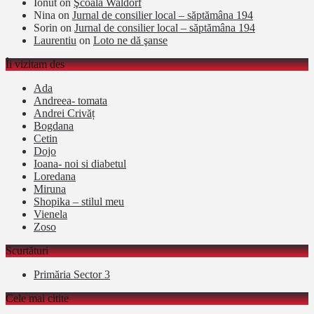
Ionut
on
Şcoala Waldorf
Nina
on
Jurnal de consilier local – săptămâna 194
Sorin
on
Jurnal de consilier local – săptămâna 194
Laurentiu
on
Loto ne dă şanse
Îi vizitam des
Ada
Andreea- tomata
Andrei Crivăț
Bogdana
Cetin
Dojo
Ioana- noi si diabetul
Loredana
Miruna
Shopika – stilul meu
Vienela
Zoso
Scurtături
Primăria Sector 3
Cele mai citite