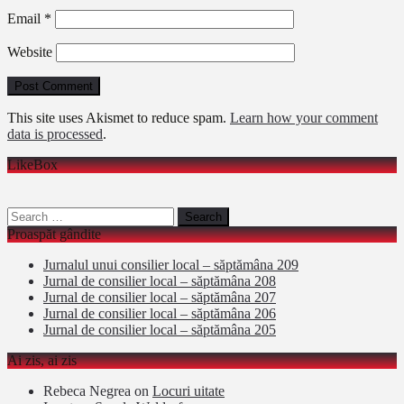
Email
*
Website
This site uses Akismet to reduce spam.
Learn how your comment
data is processed
.
LikeBox
Search
for:
Proaspăt gândite
Jurnalul unui consilier local – săptămâna 209
Jurnal de consilier local – săptămâna 208
Jurnal de consilier local – săptămâna 207
Jurnal de consilier local – săptămâna 206
Jurnal de consilier local – săptămâna 205
Ai zis, ai zis
Rebeca Negrea
on
Locuri uitate