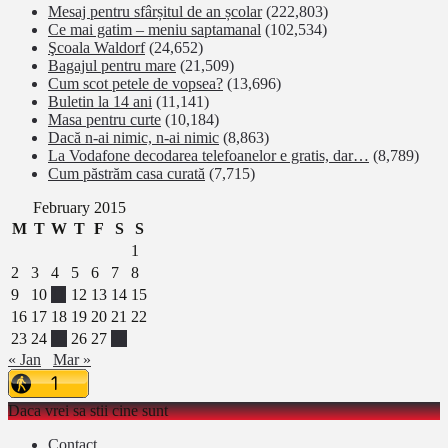
Mesaj pentru sfârșitul de an școlar
(222,803)
Ce mai gatim – meniu saptamanal
(102,534)
Şcoala Waldorf
(24,652)
Bagajul pentru mare
(21,509)
Cum scot petele de vopsea?
(13,696)
Buletin la 14 ani
(11,141)
Masa pentru curte
(10,184)
Dacă n-ai nimic, n-ai nimic
(8,863)
La Vodafone decodarea telefoanelor e gratis, dar…
(8,789)
Cum păstrăm casa curată
(7,715)
February 2015
M
T
W
T
F
S
S
1
2
3
4
5
6
7
8
9
10
11
12
13
14
15
16
17
18
19
20
21
22
23
24
25
26
27
28
« Jan
Mar »
Daca vrei sa stii cine sunt
Contact