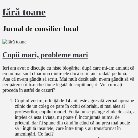
fără toane
Jurnal de consilier local
Copii mari, probleme mari
Ieri am avut o discuție cu niște blogărițe, după care mi-am amintit că
eu nu mai sunt chiar una dintre ele dacă scriu aici o dată pe lună.
Așa că m-am gândit să scriu. Mai mult decât atât, m-am gândit să vă
cer părerea într-o chestiune legată de copiii noștri. Voi cum ați
proceda în astfel de cazuri?
Copilul vostru, o fetiță de 14 ani, este agresată verbal aproape
zilnic de un coleg ce pare în ochii celorlalți, și mai ales al
profesorilor, copilul model. Fetița nu se plânge zilnic de asta, a
înțeles că asta-i viața, nu poate fi înconjurată numai de
prieteni, dar îți spune din când în când că nu prea mai poate
să-i înghită insultele, care între timp s-au transformat în
amenințări. Ce faci?