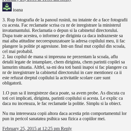
ioana
3. Rup fotografia de la panoul rusinii, nu intainte de a face fotografii
cu acesta. Fac reclamatie scrisa cu nr de inregistrare la ministerul
invatamantului. Reclamatia o depun si la cabinetul directorului.
Dupa toate acestea, o informez pe diriginta ca daca indrazneste sa
mai aiba atitudine necorespunzatoare la adresa copilului meu, ii fac
plangere la politie pt agresiune. Intr-un final mut copilul din scoala,
cel mai probabil.
2. Iau copilul de mana si impreuna ne prezentam la scoala, aflu
detalii legate de intamplare, chem diriginta, chem parintii copilei sa
lamurim situatia. Altfel, sa-mi dea toti banii inapoi si fac plangere cu
nr de inregistrrare la cabinetul directorului in care mentionez ca ii
este refuzat dreptul copilului la activitatile scolare care sunt
obligatorii.
1.O pun sa il inregistreze daca poate, sa avem probe. As discuta cu
toti cei implicati, diriginta, parintii copilului si acesta. Le explic ca
daca nu inceteaza, le fac reclamatie la politie. Simplu si la obiect.
Nu ma intereseaza copii altora daca acestia prin comportamentul lor
pun in pericol sanatatea psihica sau fizica a copiilor mei.
February 25, 2015 at 12:25 pm
Reply