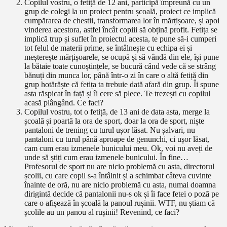
Copilul vostru, o fetiță de 12 ani, participă împreună cu un
grup de colegi la un proiect pentru școală, proiect ce implică
cumpărarea de chestii, transformarea lor în mărțișoare, și apoi
vinderea acestora, astfel încât copiii să obțină profit. Fetița se
implică trup și suflet în proiectul acesta, te pune să-i cumperi
tot felul de materii prime, se întâlnește cu echipa ei și
meșterește mărțișoarele, se ocupă și să vândă din ele, își pune
la bătaie toate cunoștințele, se bucură când vede că se strâng
bănuți din munca lor, până într-o zi în care o altă fetiță din
grup hotărăște că fetița ta trebuie dată afară din grup. Îi spune
asta răspicat în față și îi cere să plece. Te trezești cu copilul
acasă plângând. Ce faci?
Copilul vostru, tot o fetiță, de 13 ani de data asta, merge la
școală și poartă la ora de sport, doar la ora de sport, niște
pantaloni de trening cu turul ușor lăsat. Nu șalvari, nu
pantaloni cu turul până aproape de genunchi, ci ușor lăsat,
cam cum erau izmenele bunicului meu. Ok, voi nu aveți de
unde să știți cum erau izmenele bunicului. În fine…
Profesorul de sport nu are nicio problemă cu asta, directorul
școlii, cu care copil s-a întâlnit și a schimbat câteva cuvinte
înainte de oră, nu are nicio problemă cu asta, numai doamna
dirigintă decide că pantalonii nu-s ok și îi face fetei o poză pe
care o afișează în școală la panoul rușinii. WTF, nu știam că
școlile au un panou al rușinii! Revenind, ce faci?