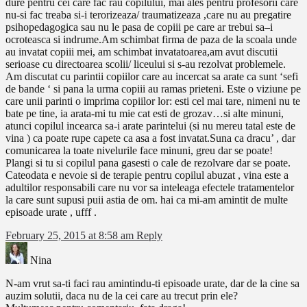
dure pentru cei care fac rau copilului, mai ales pentru profesorii care
nu-si fac treaba si-i terorizeaza/ traumatizeaza ,care nu au pregatire
psihopedagogica sau nu le pasa de copiii pe care ar trebui sa–i
ocroteasca si indrume.Am schimbat firma de paza de la scoala unde
au invatat copiii mei, am schimbat invatatoarea,am avut discutii
serioase cu directoarea scolii/ liceului si s-au rezolvat problemele.
Am discutat cu parintii copiilor care au incercat sa arate ca sunt ‘sefi
de bande ‘ si pana la urma copiii au ramas prieteni. Este o viziune pe
care unii parinti o imprima copiilor lor: esti cel mai tare, nimeni nu te
bate pe tine, ia arata-mi tu mie cat esti de grozav…si alte minuni,
atunci copilul incearca sa-i arate parintelui (si nu mereu tatal este de
vina ) ca poate rupe capete ca asa a fost invatat.Suna ca dracu’ , dar
comunicarea la toate nivelurile face minuni, greu dar se poate!
Plangi si tu si copilul pana gasesti o cale de rezolvare dar se poate.
Cateodata e nevoie si de terapie pentru copilul abuzat , vina este a
adultilor responsabili care nu vor sa inteleaga efectele tratamentelor
la care sunt supusi puii astia de om. hai ca mi-am amintit de multe
episoade urate , ufff .
February 25, 2015 at 8:58 am
Reply
Nina
N-am vrut sa-ti faci rau amintindu-ti episoade urate, dar de la cine sa
auzim solutii, daca nu de la cei care au trecut prin ele?