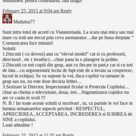
Multumesc pentru comentariu, fata draga!
February 25, 2015 at 9:04 am
Reply
Madutza77
Sunt intru totul de acord cu Viatanomada. La scara mai mica sau mai
mare cu totii am trecut prin ceva asemanator…dar pe buna dreptate ”
Comunicarea face minuni!
Solutii:
1.Discutii ( cu dovezi) atat cu “elevul model” cat si cu profesorii,
directorul , etc ( ierarhic)…chiar pana la o plangere la politie.
2.Discutii cu toti copiii din grup, atat cu fiecare in part,e cat si cu toti
de fata…cu argumentari( lectia de fapt este de a invata sa coopereze,
lucrul in echipa). Se va supune la vot, daca copilul va ramane in
grup sau nu, nu este doar decizia fetitei…
3.Sesizare la Director, Inspectoratul Scolar si Protectia Copilului…
chiar as chema o televiziune, doua, trei…Stigmatizarea copiilor nu
are ce cauta in scoli !!!
N. B.! Iar toate aceste solutii si rezolvari , tu, ca parinte le vei face in
lumina urmatoarelor aspecte priviind : RESPECTUL,
APRECIEREA, ACCEPTAREA, INCREDEREA si IUBIREA de
SINE a copilului.
Luati atitudine !
February 25, 2015 at 11:35 am
Reply