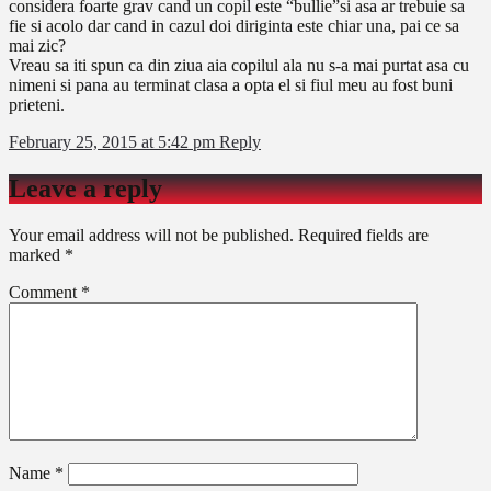
considera foarte grav cand un copil este “bullie”si asa ar trebuie sa
fie si acolo dar cand in cazul doi diriginta este chiar una, pai ce sa
mai zic?
Vreau sa iti spun ca din ziua aia copilul ala nu s-a mai purtat asa cu
nimeni si pana au terminat clasa a opta el si fiul meu au fost buni
prieteni.
February 25, 2015 at 5:42 pm
Reply
Leave a reply
Your email address will not be published.
Required fields are
marked
*
Comment
*
Name
*