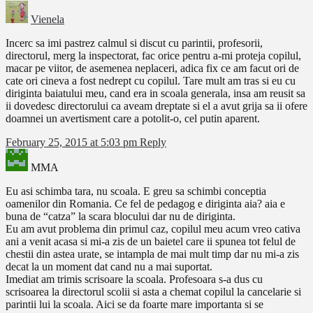
Vienela
Incerc sa imi pastrez calmul si discut cu parintii, profesorii,
directorul, merg la inspectorat, fac orice pentru a-mi proteja copilul,
macar pe viitor, de asemenea neplaceri, adica fix ce am facut ori de
cate ori cineva a fost nedrept cu copilul. Tare mult am tras si eu cu
diriginta baiatului meu, cand era in scoala generala, insa am reusit sa
ii dovedesc directorului ca aveam dreptate si el a avut grija sa ii ofere
doamnei un avertisment care a potolit-o, cel putin aparent.
February 25, 2015 at 5:03 pm
Reply
MMA
Eu asi schimba tara, nu scoala. E greu sa schimbi conceptia
oamenilor din Romania. Ce fel de pedagog e diriginta aia? aia e
buna de “catza” la scara blocului dar nu de diriginta.
Eu am avut problema din primul caz, copilul meu acum vreo cativa
ani a venit acasa si mi-a zis de un baietel care ii spunea tot felul de
chestii din astea urate, se intampla de mai mult timp dar nu mi-a zis
decat la un moment dat cand nu a mai suportat.
Imediat am trimis scrisoare la scoala. Profesoara s-a dus cu
scrisoarea la directorul scolii si asta a chemat copilul la cancelarie si
parintii lui la scoala. Aici se da foarte mare importanta si se