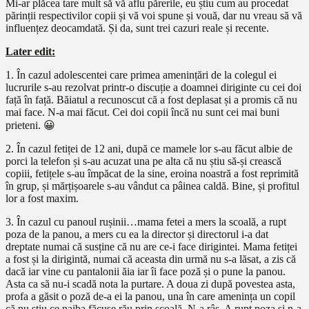
Mi-ar plăcea tare mult să vă aflu părerile, eu știu cum au procedat
părinții respectivilor copii și vă voi spune și vouă, dar nu vreau să vă
influențez deocamdată. Și da, sunt trei cazuri reale și recente.
Later edit:
1. În cazul adolescentei care primea amenințări de la colegul ei
lucrurile s-au rezolvat printr-o discuție a doamnei diriginte cu cei doi
față în față. Băiatul a recunoscut că a fost deplasat și a promis că nu
mai face. N-a mai făcut. Cei doi copii încă nu sunt cei mai buni
prieteni. 😀
2. În cazul fetiței de 12 ani, după ce mamele lor s-au făcut albie de
porci la telefon și s-au acuzat una pe alta că nu știu să-și crească
copiii, fetițele s-au împăcat de la sine, eroina noastră a fost reprimită
în grup, și mărțișoarele s-au vândut ca pâinea caldă. Bine, și profitul
lor a fost maxim.
3. În cazul cu panoul rușinii…mama fetei a mers la scoală, a rupt
poza de la panou, a mers cu ea la director și directorul i-a dat
dreptate numai că susține că nu are ce-i face dirigintei. Mama fetiței
a fost și la dirigintă, numai că aceasta din urmă nu s-a lăsat, a zis că
dacă iar vine cu pantalonii ăia iar îi face poză și o pune la panou.
Asta ca să nu-i scadă nota la purtare. A doua zi după povestea asta,
profa a găsit o poză de-a ei la panou, una în care amenința un copil
că nu știu ce naiba făcuse rău prin scoală. N-a râs. A rupt poza și n-a