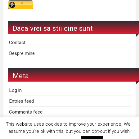
Daca vrei sa stii cine sunt
Contact
Despre mine
Meta
Log in
Entries feed
Comments feed
WordPress.org
This website uses cookies to improve your experience. We'll
assume you're ok with this, but you can opt-out if you wish.