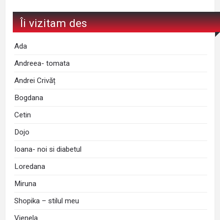
Îi vizitam des
Ada
Andreea- tomata
Andrei Crivăț
Bogdana
Cetin
Dojo
Ioana- noi si diabetul
Loredana
Miruna
Shopika – stilul meu
Vienela