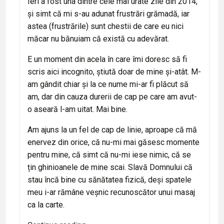
Ieri a fost una dintre cele mai urâte zile din 2014,
și simt că mi s-au adunat frustrări grămadă, iar
astea (frustrările) sunt chestii de care eu nici
măcar nu bănuiam că există cu adevărat.
E un moment din acela în care îmi doresc să fi
scris aici incognito, știută doar de mine și-atât. M-
am gândit chiar și la ce nume mi-ar fi plăcut să
am, dar din cauza durerii de cap pe care am avut-
o aseară l-am uitat. Mai bine.
Am ajuns la un fel de cap de linie, aproape că mă
enervez din orice, că nu-mi mai găsesc momente
pentru mine, că simt că nu-mi iese nimic, că se
țin ghinioanele de mine scai. Slavă Domnului că
stau încă bine cu sănătatea fizică, deși spatele
meu i-ar rămâne veșnic recunoscător unui masaj
ca la carte.