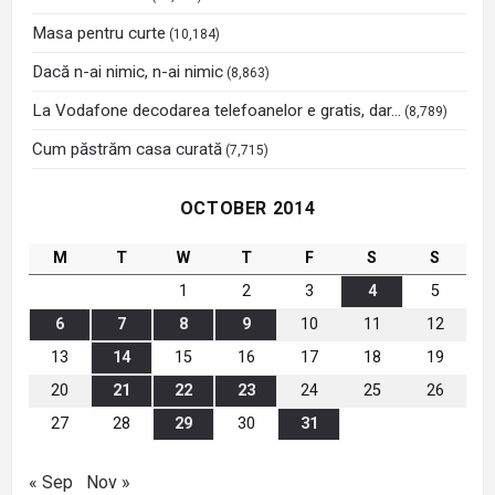
Masa pentru curte
(10,184)
Dacă n-ai nimic, n-ai nimic
(8,863)
La Vodafone decodarea telefoanelor e gratis, dar…
(8,789)
Cum păstrăm casa curată
(7,715)
OCTOBER 2014
M
T
W
T
F
S
S
1
2
3
4
5
6
7
8
9
10
11
12
13
14
15
16
17
18
19
20
21
22
23
24
25
26
27
28
29
30
31
« Sep
Nov »