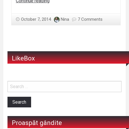
Am
Continue reading
draci
October 7, 2014
Nina
7 Comments
LikeBox
Proaspăt gândite