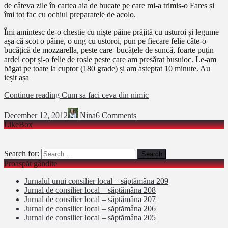
de câteva zile în cartea aia de bucate pe care mi-a trimis-o Fares și
îmi tot fac cu ochiul preparatele de acolo.
Îmi amintesc de-o chestie cu niște pâine prăjită cu usturoi și legume
așa că scot o pâine, o ung cu ustoroi, pun pe fiecare felie câte-o
bucățică de mozzarella, peste care bucățele de suncă, foarte puțin
ardei copt și-o felie de roșie peste care am presărat busuioc. Le-am
băgat pe toate la cuptor (180 grade) și am așteptat 10 minute. Au
ieșit așa
Continue reading
Cum sa faci ceva din nimic
December 12, 2012
Nina
6 Comments
LikeBox
Search for:
Proaspăt gândite
Jurnalul unui consilier local – săptămâna 209
Jurnal de consilier local – săptămâna 208
Jurnal de consilier local – săptămâna 207
Jurnal de consilier local – săptămâna 206
Jurnal de consilier local – săptămâna 205