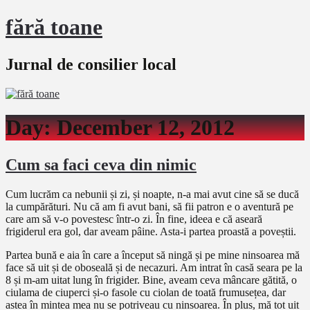
fără toane
Jurnal de consilier local
Day:
December 12, 2012
Cum sa faci ceva din nimic
Cum lucrăm ca nebunii și zi, și noapte, n-a mai avut cine să se ducă
la cumpărături. Nu că am fi avut bani, să fii patron e o aventură pe
care am să v-o povestesc într-o zi. În fine, ideea e că aseară
frigiderul era gol, dar aveam pâine. Asta-i partea proastă a poveștii.
Partea bună e aia în care a început să ningă și pe mine ninsoarea mă
face să uit și de oboseală și de necazuri. Am intrat în casă seara pe la
8 și m-am uitat lung în frigider. Bine, aveam ceva mâncare gătită, o
ciulama de ciuperci și-o fasole cu ciolan de toată frumusețea, dar
astea în mintea mea nu se potriveau cu ninsoarea. În plus, mă tot uit