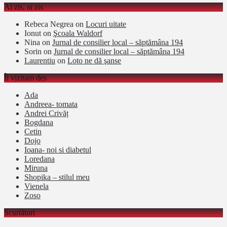
Ai zis, ai zis
Rebeca Negrea
on
Locuri uitate
Ionut
on
Şcoala Waldorf
Nina
on
Jurnal de consilier local – săptămâna 194
Sorin
on
Jurnal de consilier local – săptămâna 194
Laurentiu
on
Loto ne dă şanse
Îi vizitam des
Ada
Andreea- tomata
Andrei Crivăț
Bogdana
Cetin
Dojo
Ioana- noi si diabetul
Loredana
Miruna
Shopika – stilul meu
Vienela
Zoso
Scurtături