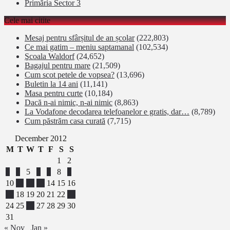
Primăria Sector 3
Cele mai citite
Mesaj pentru sfârșitul de an școlar
(222,803)
Ce mai gatim – meniu saptamanal
(102,534)
Şcoala Waldorf
(24,652)
Bagajul pentru mare
(21,509)
Cum scot petele de vopsea?
(13,696)
Buletin la 14 ani
(11,141)
Masa pentru curte
(10,184)
Dacă n-ai nimic, n-ai nimic
(8,863)
La Vodafone decodarea telefoanelor e gratis, dar…
(8,789)
Cum păstrăm casa curată
(7,715)
December 2012
M
T
W
T
F
S
S
1
2
3
4
5
6
7
8
9
10
11
12
13
14
15
16
17
18
19
20
21
22
23
24
25
26
27
28
29
30
31
« Nov
Jan »