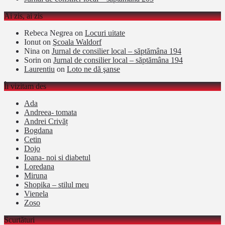
Ai zis, ai zis
Rebeca Negrea
on
Locuri uitate
Ionut
on
Şcoala Waldorf
Nina
on
Jurnal de consilier local – săptămâna 194
Sorin
on
Jurnal de consilier local – săptămâna 194
Laurentiu
on
Loto ne dă şanse
Îi vizitam des
Ada
Andreea- tomata
Andrei Crivăț
Bogdana
Cetin
Dojo
Ioana- noi si diabetul
Loredana
Miruna
Shopika – stilul meu
Vienela
Zoso
Scurtături