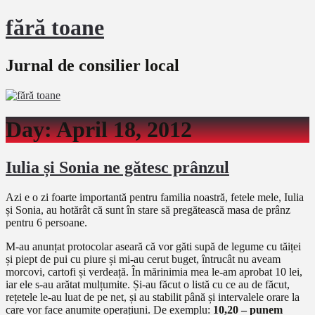
fără toane
Jurnal de consilier local
Day:
April 18, 2012
Iulia și Sonia ne gătesc prânzul
Azi e o zi foarte importantă pentru familia noastră, fetele mele, Iulia
și Sonia, au hotărât că sunt în stare să pregătească masa de prânz
pentru 6 persoane.
M-au anunțat protocolar aseară că vor găti supă de legume cu tăiței
și piept de pui cu piure și mi-au cerut buget, întrucât nu aveam
morcovi, cartofi și verdeață. În mărinimia mea le-am aprobat 10 lei,
iar ele s-au arătat mulțumite. Și-au făcut o listă cu ce au de făcut,
rețetele le-au luat de pe net, și au stabilit până și intervalele orare la
care vor face anumite operațiuni. De exemplu:
10,20 – punem