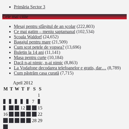
Primăria Sector 3
Cele mai citite
Mesaj pentru sfârșitul de an școlar
(222,803)
Ce mai gatim – meniu saptamanal
(102,534)
Şcoala Waldorf
(24,652)
Bagajul pentru mare
(21,509)
Cum scot petele de vopsea?
(13,696)
Buletin la 14 ani
(11,141)
Masa pentru curte
(10,184)
Dacă n-ai nimic, n-ai nimic
(8,863)
La Vodafone decodarea telefoanelor e gratis, dar…
(8,789)
Cum păstrăm casa curată
(7,715)
April 2012
M
T
W
T
F
S
S
1
2
3
4
5
6
7
8
9
10
11
12
13
14
15
16
17
18
19
20
21
22
23
24
25
26
27
28
29
30