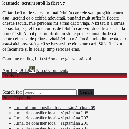
legumele pentru supă
la fiert
🙂
Chiar dacă nu le va ieși, numai felul în care ele s-au pregătit pentru
asta, lucrând ca o echipă adevărată, punând mult suflet în fiecare
chestie făcută, mie personal mi-a mai dat o viață. Nici tati n-a rămas
nepăsător, e și el foarte curios de felul în care vor duce treaba asta la
bun sfârșit. A mai pus un pic de presiune pe ele spunându-le că
pentru el masa de prânz e vitală (el nu mănâncă nimic dimineața, dar
asta-i altă poveste) și că se bazează pe ele pentru azi. Să le fi văzut
ce încântate și în același timp serioase erau.
Continue reading
Iulia și Sonia ne gătesc prânzul
April 18, 2012
Nina
7 Comments
LikeBox
Search for:
Proaspăt gândite
Jurnalul unui consilier local – săptămâna 209
Jurnal de consilier local – săptămâna 208
Jurnal de consilier local – săptămâna 207
Jurnal de consilier local – săptămâna 206
Jurnal de consilier local – săptămâna 205