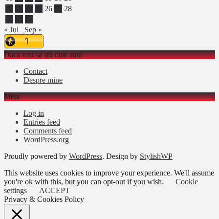
22
23
24
25
26
27
28
29
30
31
« Jul
Sep »
Daca vrei sa stii cine sunt
Contact
Despre mine
Meta
Log in
Entries feed
Comments feed
WordPress.org
Proudly powered by
WordPress
. Design by
StylishWP
This website uses cookies to improve your experience. We'll assume
you're ok with this, but you can opt-out if you wish.
Cookie
settings
ACCEPT
Privacy & Cookies Policy