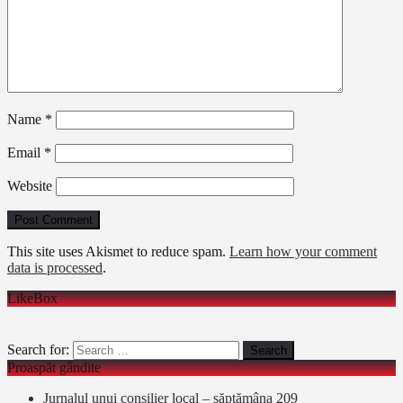
Name
*
Email
*
Website
This site uses Akismet to reduce spam.
Learn how your comment
data is processed
.
LikeBox
Search for:
Proaspăt gândite
Jurnalul unui consilier local – săptămâna 209