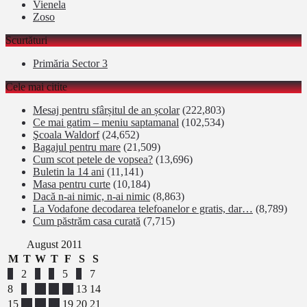
Vienela
Zoso
Scurtături
Primăria Sector 3
Cele mai citite
Mesaj pentru sfârșitul de an școlar
(222,803)
Ce mai gatim – meniu saptamanal
(102,534)
Şcoala Waldorf
(24,652)
Bagajul pentru mare
(21,509)
Cum scot petele de vopsea?
(13,696)
Buletin la 14 ani
(11,141)
Masa pentru curte
(10,184)
Dacă n-ai nimic, n-ai nimic
(8,863)
La Vodafone decodarea telefoanelor e gratis, dar…
(8,789)
Cum păstrăm casa curată
(7,715)
August 2011
M
T
W
T
F
S
S
1
2
3
4
5
6
7
8
9
10
11
12
13
14
15
16
17
18
19
20
21