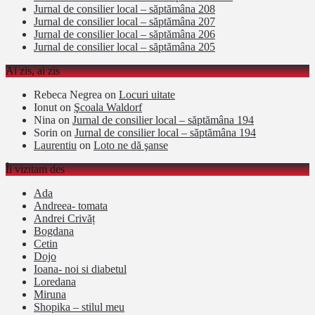
Jurnal de consilier local – săptămâna 208
Jurnal de consilier local – săptămâna 207
Jurnal de consilier local – săptămâna 206
Jurnal de consilier local – săptămâna 205
Ai zis, ai zis
Rebeca Negrea
on
Locuri uitate
Ionut
on
Şcoala Waldorf
Nina
on
Jurnal de consilier local – săptămâna 194
Sorin
on
Jurnal de consilier local – săptămâna 194
Laurentiu
on
Loto ne dă şanse
Îi vizitam des
Ada
Andreea- tomata
Andrei Crivăț
Bogdana
Cetin
Dojo
Ioana- noi si diabetul
Loredana
Miruna
Shopika – stilul meu