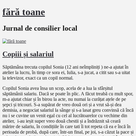
fără toane
Jurnal de consilier local
Copiii și salariul
Săptămâna trecuta copilul Sonia (12 ani neîmpliniți ) ne-a ajutat în
atelier la lucru, în timp ce sora ei, Iulia, s-a jucat, a citit sau s-a uitat
la televizor, exact ca un copil normal.
Copilul Sonia avea însa un scop, acela de a lua la sfârșitul
săptămânii salariu. Dacă se poate în plic. A făcut treabă cu mult spor,
m-a ajutat chiar și în birou la acte, nu numai la curățat ațele de pe
șepci și tricouri. S-a supărat de vreo două ori și a vrut să-și dea
demisia, a negociat salariul la sânge și s-a lasat greu convinsă că încă
nu i se cuvine un venit egal cu cel al lucrătoarelor cu vechime din
atelier, i-au ieșit super vreo două chestii și a îndrăznit să ceară
mărire de salariu, în condițiile în care tati îi tot repeta că ea e încă în
perioada de probă, după care, într-un final, pe joi, s-a căzut la pace și