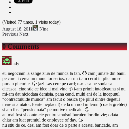
(Visited 77 times, 1 visits today)
August 18, 2011
Nina
Previous
Next
0 Comments
ady
eu negociam la sange ziua de munca la fan. 🙂 cam jumate din banii
pe care ii cerea un muncitor serios. dar nu i-am cerut in plic. nu se
purtau plicurile. 🙂 (azi i-as cere pe card; n-o lasa pe sonia sa
citeasca, cine stie ce idee ii mai vine :)) i-am primit intotdeauna si nu
mi-am dat niciodata demisia. pana cand, multi ani de la inceputul
“contractuluide munca” am facut o basica (pe pliul dintre degetul
mare si aratator, foarte neplacut) de la un nod in lemn (coada greblei)
si am fost “pensioanata” pe motive medicale. 🙂
au mai fost si contracte pentru smulsul buruienilor din vie; odata
chiar am luat premiul de enployee of day. 🙂
nu stiu de ce, desi am fost doar de o parte a acestei baricade, am