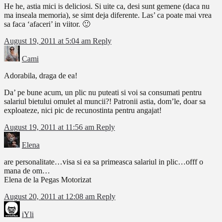
He he, astia mici is deliciosi. Si uite ca, desi sunt gemene (daca nu
ma inseala memoria), se simt deja diferente. Las’ ca poate mai vrea
sa faca ‘afaceri’ in viitor. 🙂
August 19, 2011 at 5:04 am
Reply
Cami
Adorabila, draga de ea!
Da’ pe bune acum, un plic nu puteati si voi sa consumati pentru
salariul bietului omulet al muncii?! Patronii astia, dom’le, doar sa
exploateze, nici pic de recunostinta pentru angajat!
August 19, 2011 at 11:56 am
Reply
Elena
are personalitate…visa si ea sa primeasca salariul in plic…offf o
mana de om…
Elena de la Pegas Motorizat
August 20, 2011 at 12:08 am
Reply
iYli