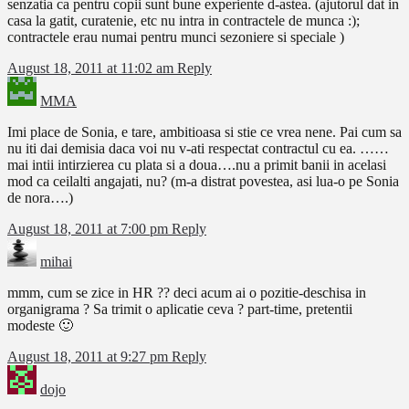
senzatia ca pentru copii sunt bune experiente d-astea. (ajutorul dat in
casa la gatit, curatenie, etc nu intra in contractele de munca :);
contractele erau numai pentru munci sezoniere si speciale )
August 18, 2011 at 11:02 am
Reply
MMA
Imi place de Sonia, e tare, ambitioasa si stie ce vrea nene. Pai cum sa
nu iti dai demisia daca voi nu v-ati respectat contractul cu ea. ……
mai intii intirzierea cu plata si a doua….nu a primit banii in acelasi
mod ca ceilalti angajati, nu? (m-a distrat povestea, asi lua-o pe Sonia
de nora….)
August 18, 2011 at 7:00 pm
Reply
mihai
mmm, cum se zice in HR ?? deci acum ai o pozitie-deschisa in
organigrama ? Sa trimit o aplicatie ceva ? part-time, pretentii
modeste 🙂
August 18, 2011 at 9:27 pm
Reply
dojo