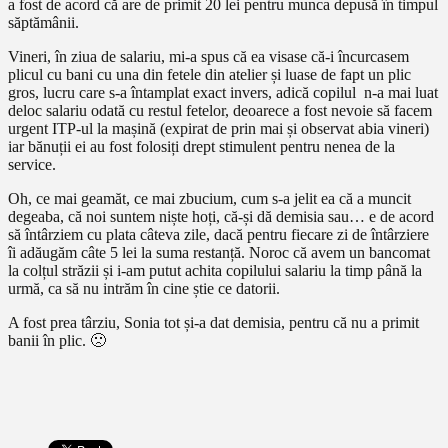
a fost de acord că are de primit 20 lei pentru munca depusă în timpul
săptămânii.
Vineri, în ziua de salariu, mi-a spus că ea visase că-i încurcasem
plicul cu bani cu una din fetele din atelier și luase de fapt un plic
gros, lucru care s-a întamplat exact invers, adică copilul n-a mai luat
deloc salariu odată cu restul fetelor, deoarece a fost nevoie să facem
urgent ITP-ul la mașină (expirat de prin mai și observat abia vineri)
iar bănuții ei au fost folosiți drept stimulent pentru nenea de la
service.
Oh, ce mai geamăt, ce mai zbucium, cum s-a jelit ea că a muncit
degeaba, că noi suntem niște hoți, că-și dă demisia sau… e de acord
să întârziem cu plata câteva zile, dacă pentru fiecare zi de întârziere
îi adăugăm câte 5 lei la suma restanță. Noroc că avem un bancomat
la colțul străzii și i-am putut achita copilului salariu la timp până la
urmă, ca să nu intrăm în cine știe ce datorii.
A fost prea târziu, Sonia tot și-a dat demisia, pentru că nu a primit
banii în plic. 🙁