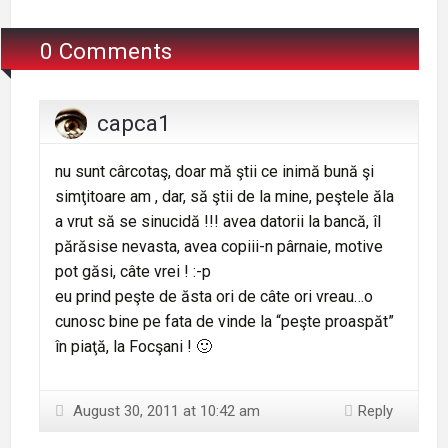
0 Comments
capca1
nu sunt cârcotaş, doar mă ştii ce inimă bună şi
simţitoare am , dar, să ştii de la mine, peştele ăla
a vrut să se sinucidă !!! avea datorii la bancă, îl
părăsise nevasta, avea copiii-n pârnaie, motive
pot găsi, câte vrei ! :-p
eu prind peşte de ăsta ori de câte ori vreau…o
cunosc bine pe fata de vinde la “peşte proaspăt”
în piaţă, la Focşani ! 🙂
August 30, 2011 at 10:42 am
Reply