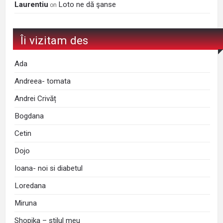
Laurentiu
Loto ne dă şanse
on
Îi vizitam des
Ada
Andreea- tomata
Andrei Crivăț
Bogdana
Cetin
Dojo
Ioana- noi si diabetul
Loredana
Miruna
Shopika – stilul meu