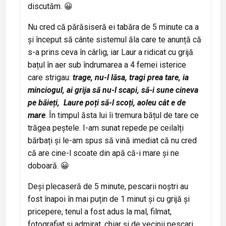
discutăm. 😀
Nu cred că părăsiseră ei tabăra de 5 minute ca a
și început să cânte sistemul ăla care te anunță că
s-a prins ceva în cârlig, iar Laur a ridicat cu grijă
bațul în aer sub îndrumarea a 4 femei isterice
care strigau:
trage, nu-l lăsa, tragi prea tare, ia
minciogul, ai grija să nu-l scapi, să-i sune cineva
pe băieți, Laure poți să-l scoți, aoleu cât e de
mare
. În timpul ăsta lui îi tremura bățul de tare ce
trăgea peștele. I-am sunat repede pe ceilalți
bărbați și le-am spus să vină imediat că nu cred
că are cine-l scoate din apă că-i mare și ne
doboară. 😀
Deși plecaseră de 5 minute, pescarii noștri au
fost înapoi în mai puțin de 1 minut și cu grijă și
pricepere, tenul a fost adus la mal, filmat,
fotografiat și admirat, chiar și de vecinii pescari