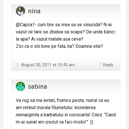
nina
@Capca1- cum bre sa vrea sa se sinucida? N-ai
vazut ce tare se zbatea sa scape? De unde bănci
la apa? Ai vazut matale asa ceva?
Zici ca o stii bine pe fata, ha? Doamna stie?
August 30, 2011 at 10:45 am
Reply
sabina
Va rog sa ma iertati, frumos peste, numa’ ca eu
am retinut morala filumetului: increderea
nemarginita a barbatului in consoarta! Citez: “Cand
m-ai sunat am crezut ca faci misto!” :))