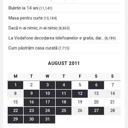
Buletin la 14 ani
(11,141)
Masa pentru curte
(10,184)
Dacă n-ai nimic, n-ai nimic
(8,863)
La Vodafone decodarea telefoanelor e gratis, dar…
(8,789)
Cum păstrăm casa curată
(7,715)
AUGUST 2011
M
T
W
T
F
S
S
1
2
3
4
5
6
7
8
9
10
11
12
13
14
15
16
17
18
19
20
21
22
23
24
25
26
27
28
29
30
31