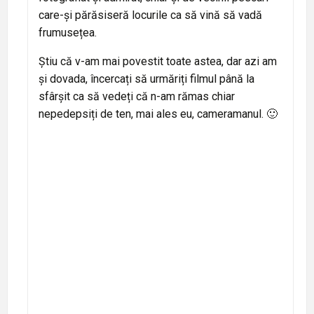
care-și părăsiseră locurile ca să vină să vadă
frumusețea.
Știu că v-am mai povestit toate astea, dar azi am
și dovada, încercați să urmăriți filmul până la
sfârșit ca să vedeți că n-am rămas chiar
nepedepsiți de ten, mai ales eu, cameramanul. 🙂