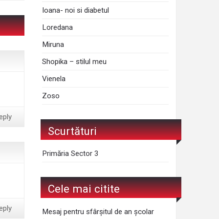
Ioana- noi si diabetul
Loredana
Miruna
Shopika – stilul meu
Vienela
Zoso
eply
Scurtături
Primăria Sector 3
Cele mai citite
eply
Mesaj pentru sfârșitul de an școlar