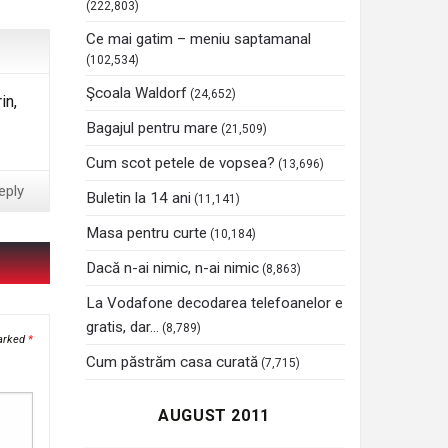
(222,803)
Ce mai gatim – meniu saptamanal
(102,534)
Şcoala Waldorf
(24,652)
in,
Bagajul pentru mare
(21,509)
Cum scot petele de vopsea?
(13,696)
eply
Buletin la 14 ani
(11,141)
Masa pentru curte
(10,184)
Dacă n-ai nimic, n-ai nimic
(8,863)
La Vodafone decodarea telefoanelor e
gratis, dar…
(8,789)
marked
*
Cum păstrăm casa curată
(7,715)
AUGUST 2011