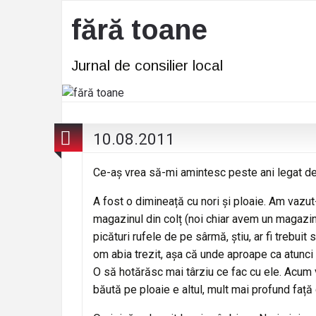
fără toane
Jurnal de consilier local
10.08.2011
Ce-aș vrea să-mi amintesc peste ani legat de
A fost o dimineață cu nori și ploaie. Am vazu
magazinul din colț (noi chiar avem un magazin f
picături rufele de pe sârmă, știu, ar fi trebuit
om abia trezit, așa că unde aproape ca atunci
O să hotărăsc mai târziu ce fac cu ele. Acum 
băută pe ploaie e altul, mult mai profund față d