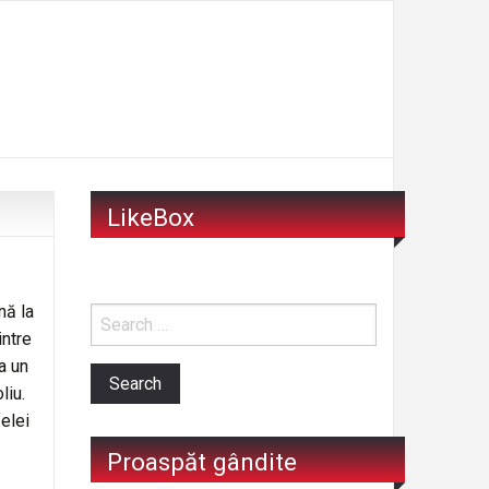
LikeBox
nă la
intre
a un
liu.
elei
Proaspăt gândite