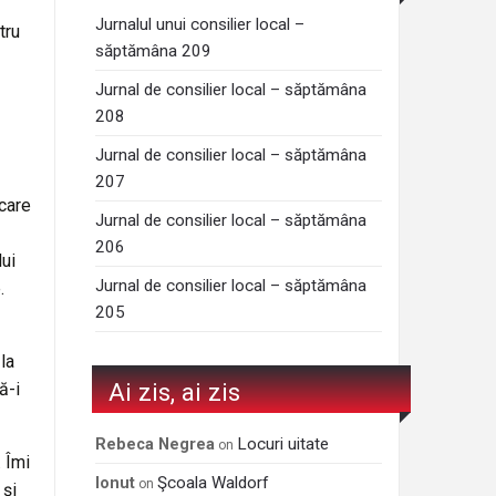
Jurnalul unui consilier local –
tru
săptămâna 209
Jurnal de consilier local – săptămâna
208
Jurnal de consilier local – săptămâna
207
 care
Jurnal de consilier local – săptămâna
206
lui
Jurnal de consilier local – săptămâna
.
205
la
Ai zis, ai zis
ă-i
Locuri uitate
Rebeca Negrea
on
. Îmi
Şcoala Waldorf
Ionut
on
 și