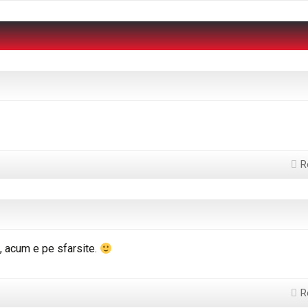
R
, acum e pe sfarsite.
R