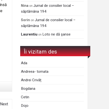
 însă
Jurnal de consilier local –
Nina
on
te
săptămâna 194
Jurnal de consilier local –
Sorin
on
săptămâna 194
Laurentiu
Loto ne dă şanse
on
Îi vizitam des
Ada
Andreea- tomata
Andrei Crivăț
Bogdana
Cetin
Next
Dojo