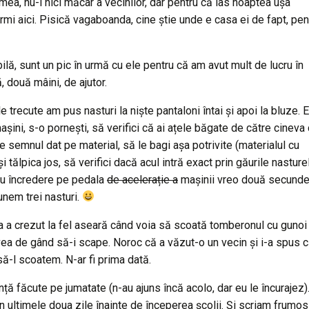
 mea, nu-i nici măcar a vecinilor, dar pentru că las noaptea ușa
ormi aici. Pisică vagaboanda, cine știe unde e casa ei de fapt, pen
lă, sunt un pic în urmă cu ele pentru că am avut mult de lucru în
, două mâini, de ajutor.
e trecute am pus nasturi la niște pantaloni întai și apoi la bluze. E
mașini, s-o pornești, să verifici că ai ațele băgate de către cineva
pe semnul dat pe material, să le bagi așa potrivite (materialul cu
 tălpica jos, să verifici dacă acul intră exact prin găurile nasture
 cu încredere pe pedala
de acelerație a
mașinii vreo două secunde
nem trei nasturi.
a a crezut la fel aseară când voia să scoată tomberonul cu gunoi 
avea de gând să-i scape. Noroc că a văzut-o un vecin și i-a spus c
ă-l scoatem. N-ar fi prima dată.
nță făcute pe jumatate (n-au ajuns încă acolo, dar eu le încurajez)
ultimele doua zile înainte de începerea școlii. Și scriam frumos