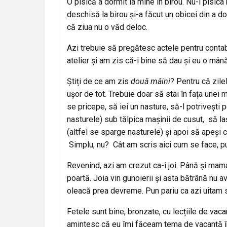
O pisică a dormit la mine în birou. Nu-i pisica
deschisă la birou și-a făcut un obicei din a d
că ziua nu o văd deloc.
Azi trebuie să pregătesc actele pentru contabi
atelier și am zis că-i bine să dau și eu o mână
Știți de ce am zis
două mâini
? Pentru că zilel
ușor de tot. Trebuie doar să stai în fața unei 
se pricepe, să iei un nasture, să-l potrivești 
nasturele) sub tălpica mașinii de cusut, să lași
(altfel se sparge nasturele) și apoi să apeși
Simplu, nu? Cât am scris aici cum se face, pu
Revenind, azi am crezut ca-i joi. Până și mam
poartă. Joia vin gunoierii și asta bătrână nu 
oleacă prea devreme. Pun pariu ca azi uitam s
Fetele sunt bine, bronzate, cu lecțiile de vaca
amintesc că eu îmi făceam tema de vacanță în 