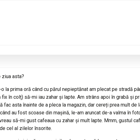
 ziua asta?
t-o la prima oră când cu părul nepieptănat am plecat pe stradă pâ
ix în colț) să-mi iau zahar și lapte. Am strâns apoi în grabă și pr
 să fac asta înainte de a pleca la magazin, dar cereți prea mult de l
 când au fost scoase din mașină, le-am aruncat de-a valma în foto
vreau să-mi gust cafeaua cu zahar și mult lapte. Mmm, gustul caf
e cel al zilelor însorite.