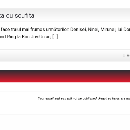
ta cu scufita
e face traiul mai frumos următorilor: Denisei, Ninei, Mirunei, lui Dor
mond Ring la Bon JoviUn an, […]
R
Your email address will not be published.
Required fields are 