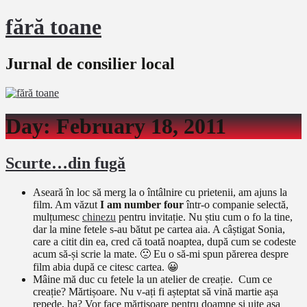
fără toane
Jurnal de consilier local
Day:
February 18, 2011
Scurte…din fugă
Aseară în loc să merg la o întâlnire cu prietenii, am ajuns la
film. Am văzut
I am number four
într-o companie selectă,
mulțumesc
chinezu
pentru invitație. Nu știu cum o fo la tine,
dar la mine fetele s-au bătut pe cartea aia. A câștigat Sonia,
care a citit din ea, cred că toată noaptea, după cum se codeste
acum să-și scrie la mate. 🙁 Eu o să-mi spun părerea despre
film abia după ce citesc cartea. 😀
Mâine mă duc cu fetele la un atelier de creație. Cum ce
creație? Mărtișoare. Nu v-ați fi așteptat să vină martie așa
repede, ha? Vor face mărțișoare pentru doamne și uite așa