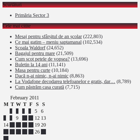
Scurtături
Primăria Sector 3
Cele mai citite
Mesaj pentru sfârșitul de an școlar
(222,803)
Ce mai gatim – meniu saptamanal
(102,534)
Şcoala Waldorf
(24,652)
Bagajul pentru mare
(21,509)
Cum scot petele de vopsea?
(13,696)
Buletin la 14 ani
(11,141)
Masa pentru curte
(10,184)
Dacă n-ai nimic, n-ai nimic
(8,863)
La Vodafone decodarea telefoanelor e gratis, dar…
(8,789)
Cum păstrăm casa curată
(7,715)
February 2011
M
T
W
T
F
S
S
1
2
3
4
5
6
7
8
9
10
11
12
13
14
15
16
17
18
19
20
21
22
23
24
25
26
27
28