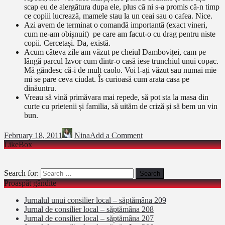
scap eu de alergătura dupa ele, plus că ni s-a promis că-n timp
ce copiii lucrează, mamele stau la un ceai sau o cafea. Nice.
Azi avem de terminat o comandă importantă (exact vineri,
cum ne-am obișnuit) pe care am facut-o cu drag pentru niste
copii. Cercetași. Da, există.
Acum câteva zile am văzut pe cheiul Damboviței, cam pe
lângă parcul Izvor cum dintr-o casă iese trunchiul unui copac.
Mă gândesc că-i de mult caolo. Voi l-ați văzut sau numai mie
mi se pare ceva ciudat. Îs curioasă cum arata casa pe
dinăuntru.
Vreau să vină primăvara mai repede, să pot sta la masa din
curte cu prietenii și familia, să uităm de criză și să bem un vin
bun.
February 18, 2011
Nina
Add a Comment
LikeBox
Search for:
Proaspăt gândite
Jurnalul unui consilier local – săptămâna 209
Jurnal de consilier local – săptămâna 208
Jurnal de consilier local – săptămâna 207