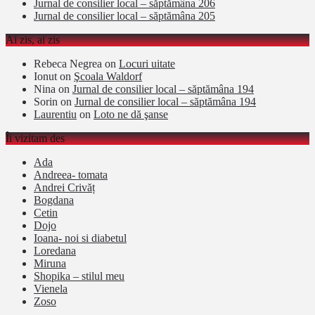
Jurnal de consilier local – săptămâna 206
Jurnal de consilier local – săptămâna 205
Ai zis, ai zis
Rebeca Negrea
on
Locuri uitate
Ionut
on
Şcoala Waldorf
Nina
on
Jurnal de consilier local – săptămâna 194
Sorin
on
Jurnal de consilier local – săptămâna 194
Laurentiu
on
Loto ne dă şanse
Îi vizitam des
Ada
Andreea- tomata
Andrei Crivăț
Bogdana
Cetin
Dojo
Ioana- noi si diabetul
Loredana
Miruna
Shopika – stilul meu
Vienela
Zoso