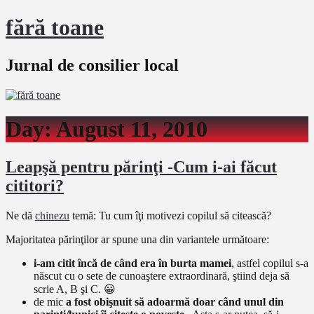
fără toane
Jurnal de consilier local
Day:
August 11, 2010
Leapşă pentru părinţi -Cum i-ai făcut
cititori?
Ne dă
chinezu
temă: Tu cum îţi motivezi copilul să citească?
Majoritatea părinţilor ar spune una din variantele următoare:
i-am citit încă de când era în burta mamei
, astfel copilul s-a
născut cu o sete de cunoaştere extraordinară, ştiind deja să
scrie A, B şi C. 😀
de mic
a fost obişnuit să adoarmă doar când unul din