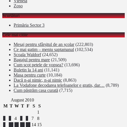
Vienela
Zoso
Scurtături
Primăria Sector 3
Cele mai citite
Mesaj pentru sfârșitul de an școlar
(222,803)
Ce mai gatim – meniu saptamanal
(102,534)
Şcoala Waldorf
(24,652)
Bagajul pentru mare
(21,509)
Cum scot petele de vopsea?
(13,696)
Buletin la 14 ani
(11,141)
Masa pentru curte
(10,184)
Dacă n-ai nimic, n-ai nimic
(8,863)
La Vodafone decodarea telefoanelor e gratis, dar…
(8,789)
Cum păstrăm casa curată
(7,715)
August 2010
M
T
W
T
F
S
S
1
2
3
4
5
6
7
8
9
10
11
12
13
14
15