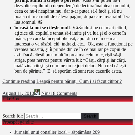
parinţi/bunici îi citeşte o poveste
. Asta s-ar putea să-i
dezvolte copilului o dependenţă de lectura înaintea somnului,
ceea ce nu-i neapărat rau, dar s-ar putea să-l facă şi să nu
poată citi mai mult de câteva pagini, după care invariabil îl va
lua somnul. 😀
în casă la noi se citeşte mult
. Văzându-i pe cei mari citind,
aţi zice că, copilul e tentat să-i imite şi va lua şi el o carte în
mână, pe care la început plictisit, apoi din ce în ce mai
interesat o va răsfoi, citi, îndragi, etc.. Ok, asta a funcţionat pe
vremea noastră, şi îi prinde din ce în ce mai rar pe copiii de
azi. Dacă citeşti prea mult în preajma celui mic, rişti să-ţi
strige, prea nervos pentru vârsta lui: “Cărţi, cărţi şi iar cărţi,
toată ziua citeşti şi cu mine nu te joci deloc. Nu cred că eşti
bun de părinte.” E, să sperăm că sunt rare cazurile astea.
Continue reading
Leapşă pentru părinţi -Cum i-ai făcut cititori?
August 11, 2010
Nina
18 Comments
LikeBox
Search for:
Proaspăt gândite
Jurnalul unui consilier local – săptămâna 209