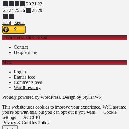
16
17
18
19
20
21
22
23
24
25
26
27
28
29
30
31
« Jul
Sep »
Daca vrei sa stii cine sunt
Contact
Despre mine
Meta
Log in
Entries feed
Comments feed
WordPress.org
Proudly powered by
WordPress
. Design by
StylishWP
This website uses cookies to improve your experience. We'll assume
you're ok with this, but you can opt-out if you wish.
Cookie
settings
ACCEPT
Privacy & Cookies Policy