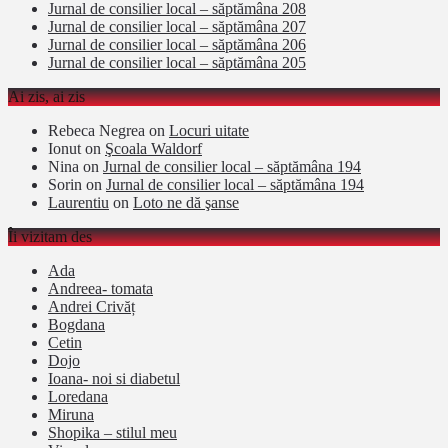
Jurnal de consilier local – săptămâna 208
Jurnal de consilier local – săptămâna 207
Jurnal de consilier local – săptămâna 206
Jurnal de consilier local – săptămâna 205
Ai zis, ai zis
Rebeca Negrea
on
Locuri uitate
Ionut
on
Şcoala Waldorf
Nina
on
Jurnal de consilier local – săptămâna 194
Sorin
on
Jurnal de consilier local – săptămâna 194
Laurentiu
on
Loto ne dă şanse
Îi vizitam des
Ada
Andreea- tomata
Andrei Crivăț
Bogdana
Cetin
Dojo
Ioana- noi si diabetul
Loredana
Miruna
Shopika – stilul meu