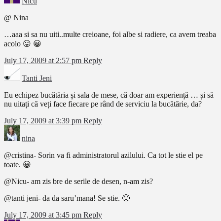
Nicu
@ Nina
…aaa si sa nu uiti..multe creioane, foi albe si radiere, ca avem treaba
acolo 😛 😀
July 17, 2009 at 2:57 pm
Reply
Tanti Jeni
Eu echipez bucătăria și sala de mese, că doar am experiență … și să
nu uitați că veți face fiecare pe rând de serviciu la bucătărie, da?
July 17, 2009 at 3:39 pm
Reply
nina
@cristina- Sorin va fi administratorul azilului. Ca tot le stie el pe
toate. 😀
@Nicu- am zis bre de serile de desen, n-am zis?
@tanti jeni- da da saru’mana! Se stie. 🙂
July 17, 2009 at 3:45 pm
Reply