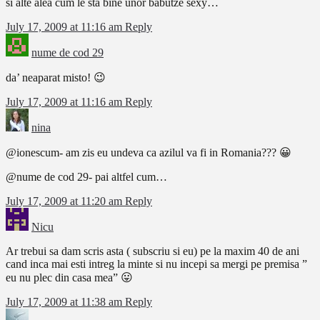
si alte alea cum le sta bine unor babutze sexy…
July 17, 2009 at 11:16 am
Reply
nume de cod 29
da’ neaparat misto! 😉
July 17, 2009 at 11:16 am
Reply
nina
@ionescum- am zis eu undeva ca azilul va fi in Romania??? 😀
@nume de cod 29- pai altfel cum…
July 17, 2009 at 11:20 am
Reply
Nicu
Ar trebui sa dam scris asta ( subscriu si eu) pe la maxim 40 de ani
cand inca mai esti intreg la minte si nu incepi sa mergi pe premisa ”
eu nu plec din casa mea” 😛
July 17, 2009 at 11:38 am
Reply