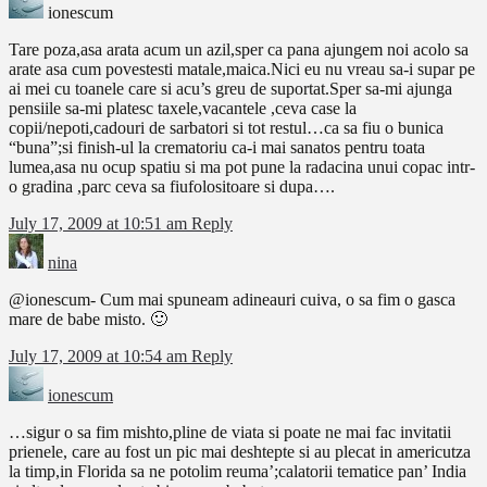
ionescum
Tare poza,asa arata acum un azil,sper ca pana ajungem noi acolo sa
arate asa cum povestesti matale,maica.Nici eu nu vreau sa-i supar pe
ai mei cu toanele care si acu’s greu de suportat.Sper sa-mi ajunga
pensiile sa-mi platesc taxele,vacantele ,ceva case la
copii/nepoti,cadouri de sarbatori si tot restul…ca sa fiu o bunica
“buna”;si finish-ul la crematoriu ca-i mai sanatos pentru toata
lumea,asa nu ocup spatiu si ma pot pune la radacina unui copac intr-
o gradina ,parc ceva sa fiufolositoare si dupa….
July 17, 2009 at 10:51 am
Reply
nina
@ionescum- Cum mai spuneam adineauri cuiva, o sa fim o gasca
mare de babe misto. 🙂
July 17, 2009 at 10:54 am
Reply
ionescum
…sigur o sa fim mishto,pline de viata si poate ne mai fac invitatii
prienele, care au fost un pic mai deshtepte si au plecat in americutza
la timp,in Florida sa ne potolim reuma’;calatorii tematice pan’ India