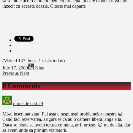
sa se mute acolo in locul meu, cu prietena lui care evident il va iubi
inzecit cu aceasta ocazie.
Citeste mai departe
(Visited 137 times, 1 visits today)
July 17, 2009
Nina
Previous
Next
0 Comments
nume de cod 29
Mi-ai inseninat ziua! Pai asta e raspunsul problemelor noastre 😀
Cand faci rezervarea, asigura-te ca au o camera libera langa a ta.
Daca se poate sa avem terasa comuna, ar fi grozav 😉 nu de alta, dar
sa avem unde sa primim vizitatorii.