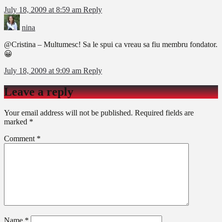
July 18, 2009 at 8:59 am
Reply
nina
@Cristina – Multumesc! Sa le spui ca vreau sa fiu membru fondator.
😀
July 18, 2009 at 9:09 am
Reply
Leave a reply
Your email address will not be published.
Required fields are
marked
*
Comment
*
Name
*