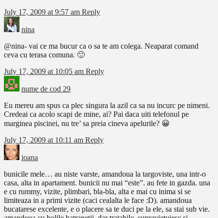
July 17, 2009 at 9:57 am
Reply
nina
@nina- vai ce ma bucur ca o sa te am colega. Neaparat comand
ceva cu terasa comuna. 🙂
July 17, 2009 at 10:05 am
Reply
nume de cod 29
Eu mereu am spus ca plec singura la azil ca sa nu incurc pe nimeni.
Credeai ca acolo scapi de mine, ai? Pai daca uiti telefonul pe
marginea piscinei, nu tre’ sa preia cineva apelurile? 😀
July 17, 2009 at 10:11 am
Reply
ioana
bunicile mele… au niste varste, amandoua la targoviste, una intr-o
casa, alta in apartament. bunicii nu mai “este”. au fete in gazda. una
e cu rummy, vizite, plimbari, bla-bla, alta e mai cu inima si se
limiteaza in a primi vizite (caci cealalta le face :D). amandoua
bucatarese excelente, e o placere sa te duci pe la ele, sa stai sub vie.
amandoua cu bolile batranetii, dar tratabile, supravietuiesc si