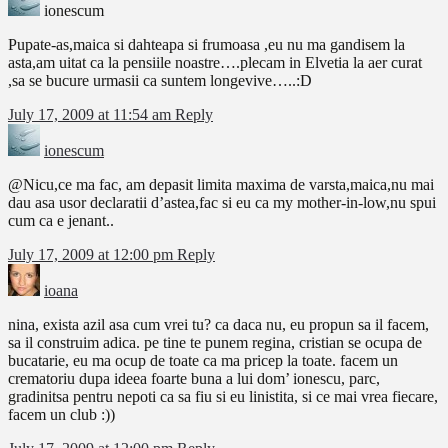
ionescum
Pupate-as,maica si dahteapa si frumoasa ,eu nu ma gandisem la
asta,am uitat ca la pensiile noastre….plecam in Elvetia la aer curat
,sa se bucure urmasii ca suntem longevive…..:D
July 17, 2009 at 11:54 am
Reply
ionescum
@Nicu,ce ma fac, am depasit limita maxima de varsta,maica,nu mai
dau asa usor declaratii d’astea,fac si eu ca my mother-in-low,nu spui
cum ca e jenant..
July 17, 2009 at 12:00 pm
Reply
ioana
nina, exista azil asa cum vrei tu? ca daca nu, eu propun sa il facem,
sa il construim adica. pe tine te punem regina, cristian se ocupa de
bucatarie, eu ma ocup de toate ca ma pricep la toate. facem un
crematoriu dupa ideea foarte buna a lui dom’ ionescu, parc,
gradinitsa pentru nepoti ca sa fiu si eu linistita, si ce mai vrea fiecare,
facem un club :))