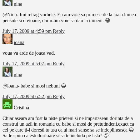
nina
@Nicu- Imi retrag vorbele. Eu am voie sa primesc de la toata lumea
pensule si creioane, dar n-am voie sa dau la nimeni. 😀
July 17, 2009 at 4:59 pm
Reply
ioana
voua va arde de joaca vad.
July 17, 2009 at 5:07 pm
Reply
nina
@ioana- babe si mosi nebuni 😀
July 17, 2009 at 6:52 pm
Reply
Cristina
Chiar aseara am fost la niste prieteni si ne impartaseau dorinta de a
construi un azil in romania cu babe si mosi de pretutindeni,exact ca
cel pe care ti-l doresti tu asa ca ai mari sanse sa se indeplineasca 😀
Sa le spun ca esti doritoare si sa te includa pe lista? 🙂