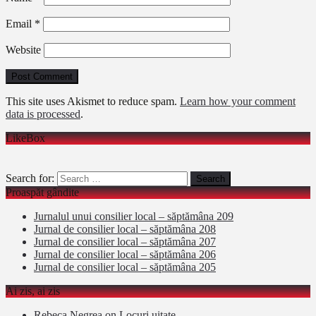
Email
*
Website
This site uses Akismet to reduce spam.
Learn how your comment
data is processed
.
LikeBox
Search for:
Proaspăt gândite
Jurnalul unui consilier local – săptămâna 209
Jurnal de consilier local – săptămâna 208
Jurnal de consilier local – săptămâna 207
Jurnal de consilier local – săptămâna 206
Jurnal de consilier local – săptămâna 205
Ai zis, ai zis
Rebeca Negrea
on
Locuri uitate