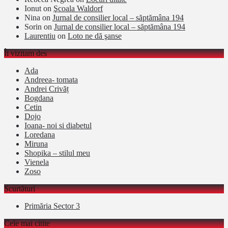
Ionut
on
Şcoala Waldorf
Nina
on
Jurnal de consilier local – săptămâna 194
Sorin
on
Jurnal de consilier local – săptămâna 194
Laurentiu
on
Loto ne dă şanse
Îi vizitam des
Ada
Andreea- tomata
Andrei Crivăț
Bogdana
Cetin
Dojo
Ioana- noi si diabetul
Loredana
Miruna
Shopika – stilul meu
Vienela
Zoso
Scurtături
Primăria Sector 3
Cele mai citite