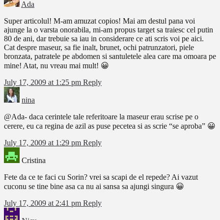
Ada
Super articolul! M-am amuzat copios! Mai am destul pana voi
ajunge la o varsta onorabila, mi-am propus target sa traiesc cel putin
80 de ani, dar trebuie sa iau in considerare ce ati scris voi pe aici.
Cat despre maseur, sa fie inalt, brunet, ochi patrunzatori, piele
bronzata, patratele pe abdomen si santuletele alea care ma omoara pe
mine! Atat, nu vreau mai mult! 😀
July 17, 2009 at 1:25 pm
Reply
nina
@Ada- daca cerintele tale referitoare la maseur erau scrise pe o
cerere, eu ca regina de azil as puse pecetea si as scrie “se aproba” 😀
July 17, 2009 at 1:29 pm
Reply
Cristina
Fete da ce te faci cu Sorin? vrei sa scapi de el repede? Ai vazut
cuconu se tine bine asa ca nu ai sansa sa ajungi singura 😀
July 17, 2009 at 2:41 pm
Reply