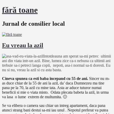
fără toane
Jurnal de consilier local
Eu vreau la azil
Intotdeauna am sperat sa-mi petrec ultimii
ani din viata intr-un azil. Bine, lumea zice ca-s nebuna ca ultimii ani
trebuie sa-i petreci langa copii, nepoti, asa-i normal sa-ti doresti. Eu
nu si nu, vreau la azil si cu asta basta.
Cineva spunea ca esti baba incepand cu 55 de ani.
Sincer nu m-
as duce chiar de la 55 de ani la azil, da’ daca Dumnezeu ma tine
pana pe la 70, la azil cu mine tata. Asta ar aduce tuturor numai
beneficii si mie o viata misto. Odata plecata babeta la azil, in urma
va lasa o lume extrem de multumita. 🙂
Se va elibera o camera sau chiar un intreg apartament, daca pana
atunci strang bani destui sa-mi iau unul . Nepotul preferat va putea