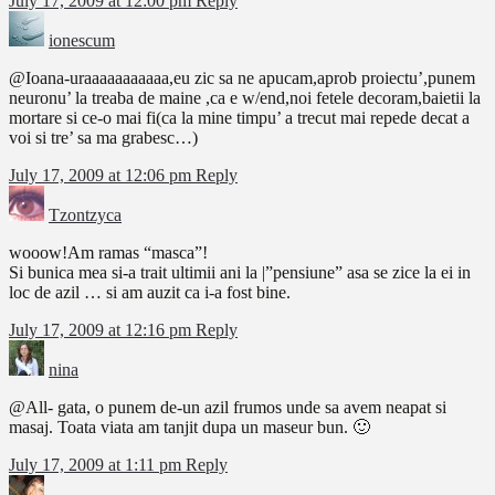
July 17, 2009 at 12:00 pm
Reply
ionescum
@Ioana-uraaaaaaaaaaa,eu zic sa ne apucam,aprob proiectu’,punem
neuronu’ la treaba de maine ,ca e w/end,noi fetele decoram,baietii la
mortare si ce-o mai fi(ca la mine timpu’ a trecut mai repede decat a
voi si tre’ sa ma grabesc…)
July 17, 2009 at 12:06 pm
Reply
Tzontzyca
wooow!Am ramas “masca”!
Si bunica mea si-a trait ultimii ani la |”pensiune” asa se zice la ei in
loc de azil … si am auzit ca i-a fost bine.
July 17, 2009 at 12:16 pm
Reply
nina
@All- gata, o punem de-un azil frumos unde sa avem neapat si
masaj. Toata viata am tanjit dupa un maseur bun. 🙂
July 17, 2009 at 1:11 pm
Reply