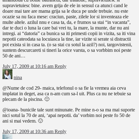
supravietuiesc bine. avem grija de ele in sensul ca atunci cand le
doare mai tare are mama grija sa le duca pe unde trebuie. nu este
ocazie sa nu faca mese: craciun, paste, zilele lor si inventeaza ele
multe altele. azilul nnu e casa ta, da, e frumos sa stai “in vacanta”,
dar te duci o luna la care bai vrei tu, la mare, la munte, dar nu ani
intregi. ai “datoria” ca bunica sa iti primesti copii in vizita, sa iti vina
nepotii cateodata sa locuiasca la tine, iar vizite si serate si distractii
pot exista si in casa ta. (o sa stai cu sotul la azil?) noi, targovistenii,
suntem descurcareti si tineri la orice varsta, o sa vorbbim noi peste
50 de ani…
July 17, 2009 at 10:16 am
Reply
nina
@Nume de cod 29- maica, telefonul o sa fie la vremea aia ceva
implatat in deget, asa ca n-am cum sa-l uit. Plus ca nu ne tebuie sa
plecam de la piscina. 🙂
@ioana- bunicile tale sunt minunate. Pe mine n-o sa ma mai suporte
nici sotul la 70 de ani, ‘apai nepotii. da’ vorbim noi peste fo 50 de
ani si mai vedem. 🙂
July 17, 2009 at 10:36 am
Reply