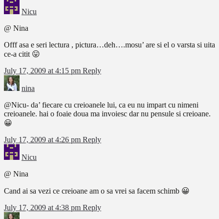
Nicu
@ Nina
Offf asa e seri lectura , pictura…deh….mosu’ are si el o varsta si uita
ce-a citit 😛
July 17, 2009 at 4:15 pm
Reply
nina
@Nicu- da’ fiecare cu creioanele lui, ca eu nu impart cu nimeni
creioanele. hai o foaie doua ma invoiesc dar nu pensule si creioane.
😀
July 17, 2009 at 4:26 pm
Reply
Nicu
@ Nina
Cand ai sa vezi ce creioane am o sa vrei sa facem schimb 😀
July 17, 2009 at 4:38 pm
Reply