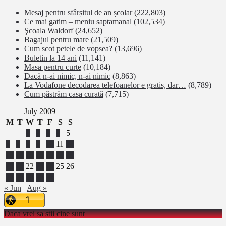
Mesaj pentru sfârșitul de an școlar
(222,803)
Ce mai gatim – meniu saptamanal
(102,534)
Şcoala Waldorf
(24,652)
Bagajul pentru mare
(21,509)
Cum scot petele de vopsea?
(13,696)
Buletin la 14 ani
(11,141)
Masa pentru curte
(10,184)
Dacă n-ai nimic, n-ai nimic
(8,863)
La Vodafone decodarea telefoanelor e gratis, dar…
(8,789)
Cum păstrăm casa curată
(7,715)
July 2009
M
T
W
T
F
S
S
1
2
3
4
5
6
7
8
9
10
11
12
13
14
15
16
17
18
19
20
21
22
23
24
25
26
27
28
29
30
31
« Jun
Aug »
Daca vrei sa stii cine sunt