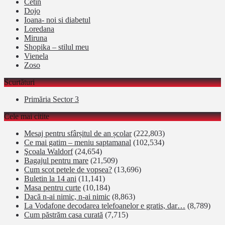
Cetin
Dojo
Ioana- noi si diabetul
Loredana
Miruna
Shopika – stilul meu
Vienela
Zoso
Scurtături
Primăria Sector 3
Cele mai citite
Mesaj pentru sfârșitul de an școlar
(222,803)
Ce mai gatim – meniu saptamanal
(102,534)
Şcoala Waldorf
(24,654)
Bagajul pentru mare
(21,509)
Cum scot petele de vopsea?
(13,696)
Buletin la 14 ani
(11,141)
Masa pentru curte
(10,184)
Dacă n-ai nimic, n-ai nimic
(8,863)
La Vodafone decodarea telefoanelor e gratis, dar…
(8,789)
Cum păstrăm casa curată
(7,715)