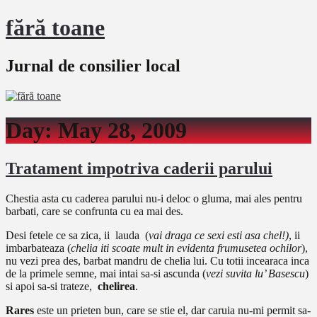
fără toane
Jurnal de consilier local
Day:
May 28, 2009
Tratament impotriva caderii parului
Chestia asta cu caderea parului nu-i deloc o gluma, mai ales pentru
barbati, care se confrunta cu ea mai des.
Desi fetele ce sa zica, ii lauda (
vai draga ce sexi esti asa chel!)
, ii
imbarbateaza (
chelia iti scoate mult in evidenta frumusetea ochilor
),
nu vezi prea des, barbat mandru de chelia lui. Cu totii incearaca inca
de la primele semne, mai intai sa-si ascunda (
vezi suvita lu’ Basescu
)
si apoi sa-si trateze,
chelirea
.
Rares
este un prieten bun, care se stie el, dar caruia nu-mi permit sa-