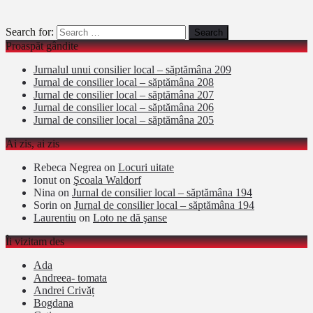
Search for:
Proaspăt gândite
Jurnalul unui consilier local – săptămâna 209
Jurnal de consilier local – săptămâna 208
Jurnal de consilier local – săptămâna 207
Jurnal de consilier local – săptămâna 206
Jurnal de consilier local – săptămâna 205
Ai zis, ai zis
Rebeca Negrea
on
Locuri uitate
Ionut
on
Şcoala Waldorf
Nina
on
Jurnal de consilier local – săptămâna 194
Sorin
on
Jurnal de consilier local – săptămâna 194
Laurentiu
on
Loto ne dă şanse
Îi vizitam des
Ada
Andreea- tomata
Andrei Crivăț
Bogdana