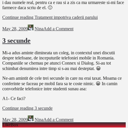
i dau numele real, pentru ca e rau si a zis ca ma urmareste si-mi face
farmece daca scriu de el. 🙁
Continue reading
Tratament impotriva caderii parului
May 28, 2009
Nina
Add a Comment
3 secunde
Mi-a adus aminte dimineata un coleg, in contextul unei discutii
despre telefoane, de inceputurile telefoniei mobile in Romania.
Companiile se chemau pe atunci Connex si Dialog. Si-au tot
schimbat denumirea intre timp si s-au mai desteptat. 😀
Ne-am amintit de cele trei secunde in care nu erai taxat. Moama ce
conferinte se faceau pe mobil fara sa te coste nimic. 😀 In camin
convorbirile telefonice intre studenti sunau asa:
A1- Ce faci?
Continue reading
3 secunde
May 28, 2009
Nina
Add a Comment
LikeBox