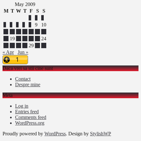
May 2009
M
T
W
T
F
S
S
1
2
3
4
5
6
7
8
9
10
11
12
13
14
15
16
17
18
19
20
21
22
23
24
25
26
27
28
29
30
31
« Apr
Jun »
Daca vrei sa stii cine sunt
Contact
Despre mine
Meta
Log in
Entries feed
Comments feed
WordPress.org
Proudly powered by
WordPress
. Design by
StylishWP