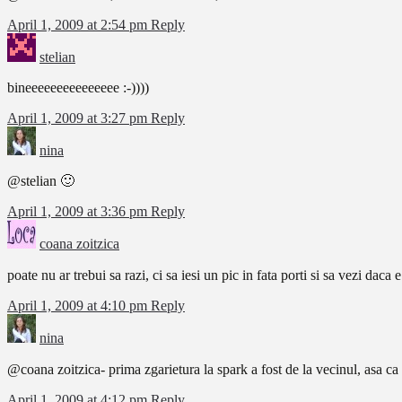
April 1, 2009 at 2:54 pm
Reply
stelian
bineeeeeeeeeeeeeee :-))))
April 1, 2009 at 3:27 pm
Reply
nina
@stelian 🙂
April 1, 2009 at 3:36 pm
Reply
coana zoitzica
poate nu ar trebui sa razi, ci sa iesi un pic in fata porti si sa vezi dac
April 1, 2009 at 4:10 pm
Reply
nina
@coana zoitzica- prima zgarietura la spark a fost de la vecinul, asa ca n
April 1, 2009 at 4:12 pm
Reply