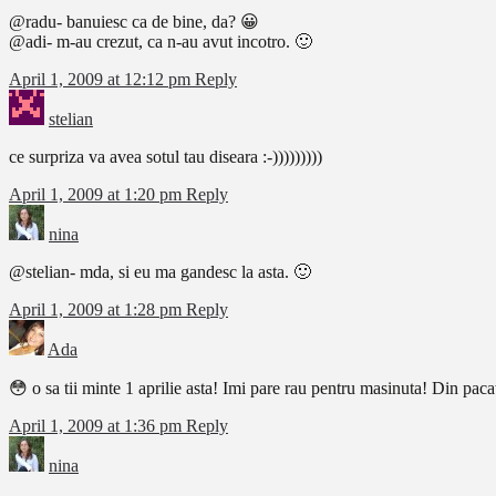
@radu- banuiesc ca de bine, da? 😀
@adi- m-au crezut, ca n-au avut incotro. 🙂
April 1, 2009 at 12:12 pm
Reply
stelian
ce surpriza va avea sotul tau diseara :-)))))))))
April 1, 2009 at 1:20 pm
Reply
nina
@stelian- mda, si eu ma gandesc la asta. 🙂
April 1, 2009 at 1:28 pm
Reply
Ada
😳 o sa tii minte 1 aprilie asta! Imi pare rau pentru masinuta! Din pacat
April 1, 2009 at 1:36 pm
Reply
nina