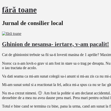
fără toane
Jurnal de consilier local
Ghinion de nesansa- iertare, v-am pacalit!
Cat de ghinionist trebuie sa fii sa-ti lovesti masina de 1 aprilie? Maxim
Noroc ca n-am lovit-o grav si am fost in stare sa o trag pe dreapta. Nu 
o iau tractata de acolo.
Va dati seama ca mi-am sunat colegii sa-i anunt si mi-au zis ca nu mi-am 
Mi-am sunat sotul si a reactionat la fel, adica mi-a spus ca nu se fac g
Nu m-a crezut nimeni. 🙁 Am fost la politie si am declarat accidentul. 
deosebire de a mea nu avea daune prea mari. Prea mari pentru ochiul lib
Totul e bine cand se termina cu bine, pana la urma, cand am sunat la f