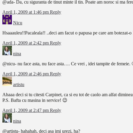
@ada- Da, cu siguranta de tinut minte il tin. Poate am noroc si ma fe
April 1, 2009 at 1:46 pm
Reply
Nicu
Hsaaauleu!!Pacaleala!! ..deci am facut o papusa pe care am botezat-
April 1, 2009 at 2:42 pm
Reply
nina
@nicu- nu face asta, nu face asta…. Ce vrei , idei tampite de femeie. 
April 1, 2009 at 2:46 pm
Reply
artistu
Ahaaa deci si tu citesti Carpinet, ca si eu tot de caolo am alfat dimine
P.S. Bafta cu masina in service! 😉
April 1, 2009 at 2:47 pm
Reply
nina
@artistu- hahahah, deci asa imi urezi, ha?