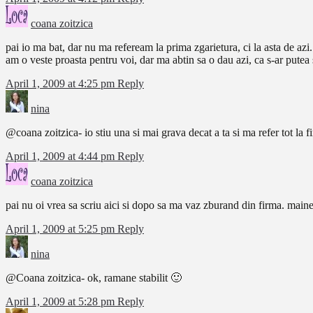
coana zoitzica
pai io ma bat, dar nu ma refeream la prima zgarietura, ci la asta de azi.
am o veste proasta pentru voi, dar ma abtin sa o dau azi, ca s-ar putea 
April 1, 2009 at 4:25 pm
Reply
nina
@coana zoitzica- io stiu una si mai grava decat a ta si ma refer tot la f
April 1, 2009 at 4:44 pm
Reply
coana zoitzica
pai nu oi vrea sa scriu aici si dopo sa ma vaz zburand din firma. maine 
April 1, 2009 at 5:25 pm
Reply
nina
@Coana zoitzica- ok, ramane stabilit 🙂
April 1, 2009 at 5:28 pm
Reply