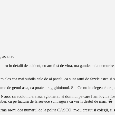
, as zice.
intru in detalii de acident, eu am fost de vina, ma gandeam la nemurirea 
ales cea mai subtila cale de ai pacali, ca sunt satui de fazele astea si sa
lume de genul asta, ca poate atrag ghinionul. Sit. Ce nu intelegea el era,
Noroc ca acolo nu era asa aglomerat, si domnul pe care l-am lovit a fost
er, ca pe factura de la service sunt sigura ca vor fi destul de mari. 😀
irma sa-mi dea numarul de la polita CASCO, m-au crezut si colegii, si s-