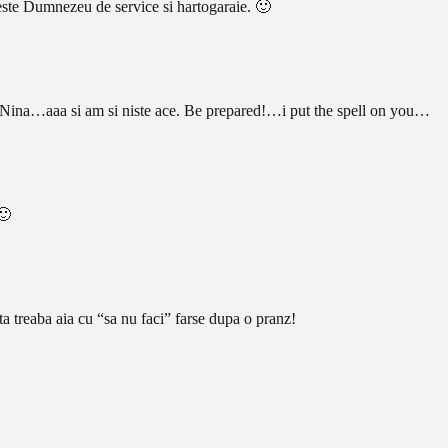
reste Dumnezeu de service si hartogaraie. 🙂
o Nina…aaa si am si niste ace. Be prepared!…i put the spell on you…
🙂
ata treaba aia cu “sa nu faci” farse dupa o pranz!