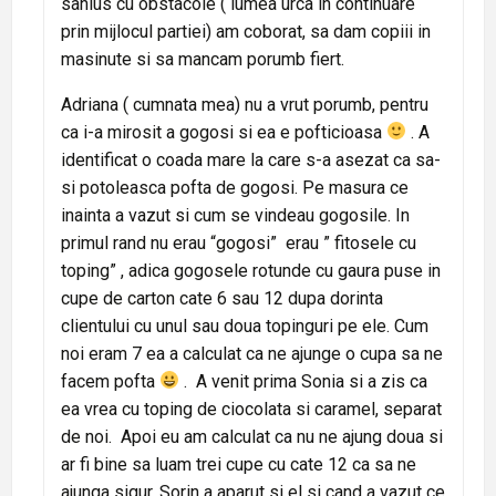
sanius cu obstacole ( lumea urca in continuare
prin mijlocul partiei) am coborat, sa dam copiii in
masinute si sa mancam porumb fiert.
Adriana ( cumnata mea) nu a vrut porumb, pentru
ca i-a mirosit a gogosi si ea e pofticioasa
. A
identificat o coada mare la care s-a asezat ca sa-
si potoleasca pofta de gogosi. Pe masura ce
inainta a vazut si cum se vindeau gogosile. In
primul rand nu erau “gogosi” erau ” fitosele cu
toping” , adica gogosele rotunde cu gaura puse in
cupe de carton cate 6 sau 12 dupa dorinta
clientului cu unul sau doua topinguri pe ele. Cum
noi eram 7 ea a calculat ca ne ajunge o cupa sa ne
facem pofta
. A venit prima Sonia si a zis ca
ea vrea cu toping de ciocolata si caramel, separat
de noi. Apoi eu am calculat ca nu ne ajung doua si
ar fi bine sa luam trei cupe cu cate 12 ca sa ne
ajunga sigur. Sorin a aparut si el si cand a vazut ce