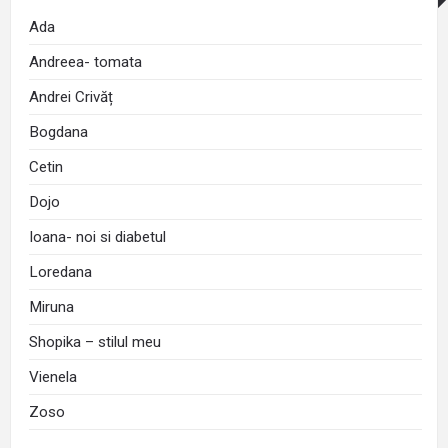
Ada
Andreea- tomata
Andrei Crivăț
Bogdana
Cetin
Dojo
Ioana- noi si diabetul
Loredana
Miruna
Shopika – stilul meu
Vienela
Zoso