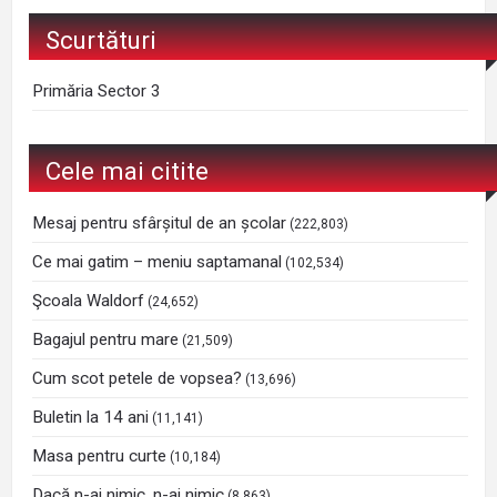
Scurtături
Primăria Sector 3
Cele mai citite
Mesaj pentru sfârșitul de an școlar
(222,803)
Ce mai gatim – meniu saptamanal
(102,534)
Şcoala Waldorf
(24,652)
Bagajul pentru mare
(21,509)
Cum scot petele de vopsea?
(13,696)
Buletin la 14 ani
(11,141)
Masa pentru curte
(10,184)
Dacă n-ai nimic, n-ai nimic
(8,863)