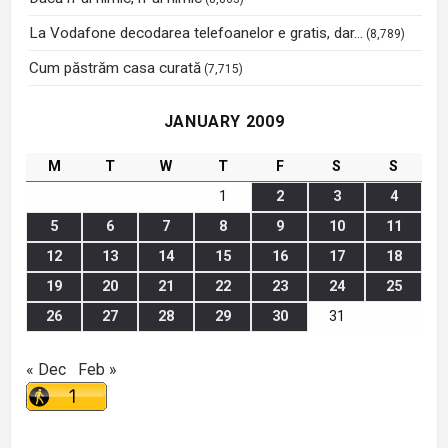
La Vodafone decodarea telefoanelor e gratis, dar…
(8,789)
Cum păstrăm casa curată
(7,715)
JANUARY 2009
M
T
W
T
F
S
S
1
2
3
4
5
6
7
8
9
10
11
12
13
14
15
16
17
18
19
20
21
22
23
24
25
26
27
28
29
30
31
« Dec
Feb »