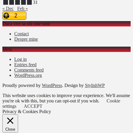
26
27
28
29
30
31
« Dec
Feb »
Daca vrei sa stii cine sunt
Contact
Despre mine
Meta
Log in
Entries feed
Comments feed
WordPress.org
Proudly powered by
WordPress
. Design by
StylishWP
This website uses cookies to improve your experience. We'll assume
you're ok with this, but you can opt-out if you wish.
Cookie
settings
ACCEPT
Privacy & Cookies Policy
Close