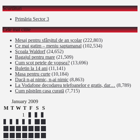
Scurtături
Primăria Sector 3
Cele mai citite
Mesaj pentru sfârșitul de an școlar
(222,803)
Ce mai gatim – meniu saptamanal
(102,534)
Şcoala Waldorf
(24,652)
Bagajul pentru mare
(21,509)
Cum scot petele de vopsea?
(13,696)
Buletin la 14 ani
(11,141)
Masa pentru curte
(10,184)
Dacă n-ai nimic, n-ai nimic
(8,863)
La Vodafone decodarea telefoanelor e gratis, dar…
(8,789)
Cum păstrăm casa curată
(7,715)
January 2009
M
T
W
T
F
S
S
1
2
3
4
5
6
7
8
9
10
11
12
13
14
15
16
17
18
19
20
21
22
23
24
25