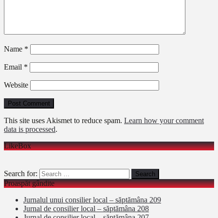
Name
*
Email
*
Website
This site uses Akismet to reduce spam.
Learn how your comment
data is processed
.
LikeBox
Search for:
Proaspăt gândite
Jurnalul unui consilier local – săptămâna 209
Jurnal de consilier local – săptămâna 208
Jurnal de consilier local – săptămâna 207