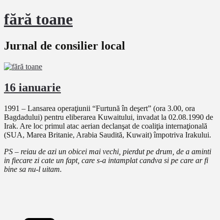
fără toane
Jurnal de consilier local
16 ianuarie
1991 – Lansarea operaţiunii “Furtună în deşert” (ora 3.00, ora
Bagdadului) pentru eliberarea Kuwaitului, invadat la 02.08.1990 de
Irak. Are loc primul atac aerian declanşat de coaliţia internaţională
(SUA, Marea Britanie, Arabia Saudită, Kuwait) împotriva Irakului.
PS – reiau de azi un obicei mai vechi, pierdut pe drum, de a aminti
in fiecare zi cate un fapt, care s-a intamplat candva si pe care ar fi
bine sa nu-l uitam.