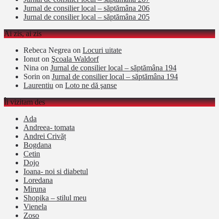
Jurnal de consilier local – săptămâna 206
Jurnal de consilier local – săptămâna 205
Ai zis, ai zis
Rebeca Negrea
on
Locuri uitate
Ionut
on
Şcoala Waldorf
Nina
on
Jurnal de consilier local – săptămâna 194
Sorin
on
Jurnal de consilier local – săptămâna 194
Laurentiu
on
Loto ne dă şanse
Îi vizitam des
Ada
Andreea- tomata
Andrei Crivăț
Bogdana
Cetin
Dojo
Ioana- noi si diabetul
Loredana
Miruna
Shopika – stilul meu
Vienela
Zoso