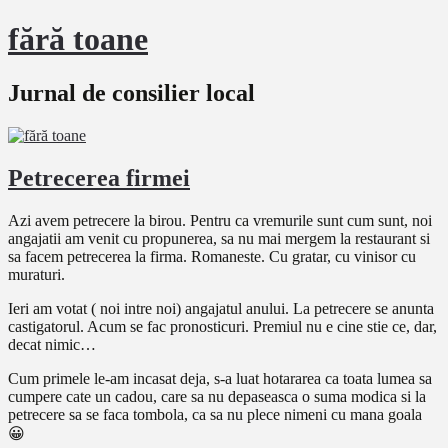
fără toane
Jurnal de consilier local
Petrecerea firmei
Azi avem petrecere la birou. Pentru ca vremurile sunt cum sunt, noi
angajatii am venit cu propunerea, sa nu mai mergem la restaurant si
sa facem petrecerea la firma. Romaneste. Cu gratar, cu vinisor cu
muraturi.
Ieri am votat ( noi intre noi) angajatul anului. La petrecere se anunta
castigatorul. Acum se fac pronosticuri. Premiul nu e cine stie ce, dar,
decat nimic…
Cum primele le-am incasat deja, s-a luat hotararea ca toata lumea sa
cumpere cate un cadou, care sa nu depaseasca o suma modica si la
petrecere sa se faca tombola, ca sa nu plece nimeni cu mana goala
😀