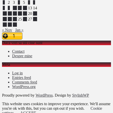
1
2
3
4
5
6
7
8
9
10
11
12
13
14
15
16
17
18
19
20
21
22
23
24
25
26
27
28
29
30
31
« Nov
Jan »
Daca vrei sa stii cine sunt
Contact
Despre mine
Meta
Log in
Entries feed
Comments feed
WordPress.org
Proudly powered by
WordPress
. Design by
StylishWP
This website uses cookies to improve your experience. We'll assume
you're ok with this, but you can opt-out if you wish.
Cookie
settings
ACCEPT