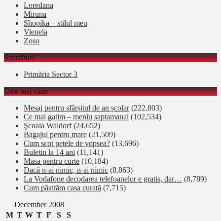
Loredana
Miruna
Shopika – stilul meu
Vienela
Zoso
Scurtături
Primăria Sector 3
Cele mai citite
Mesaj pentru sfârșitul de an școlar
(222,803)
Ce mai gatim – meniu saptamanal
(102,534)
Şcoala Waldorf
(24,652)
Bagajul pentru mare
(21,509)
Cum scot petele de vopsea?
(13,696)
Buletin la 14 ani
(11,141)
Masa pentru curte
(10,184)
Dacă n-ai nimic, n-ai nimic
(8,863)
La Vodafone decodarea telefoanelor e gratis, dar…
(8,789)
Cum păstrăm casa curată
(7,715)
December 2008
M
T
W
T
F
S
S