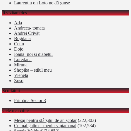
Laurentiu
on
Loto ne dă şanse
Îi vizitam des
Ada
Andreea- tomata
Andrei Crivăț
Bogdana
Cetin
Dojo
Ioana- noi si diabetul
Loredana
Miruna
Shopika – stilul meu
Vienela
Zoso
Scurtături
Primăria Sector 3
Cele mai citite
Mesaj pentru sfârșitul de an școlar
(222,803)
Ce mai gatim – meniu saptamanal
(102,534)
Şcoala Waldorf
(24,652)