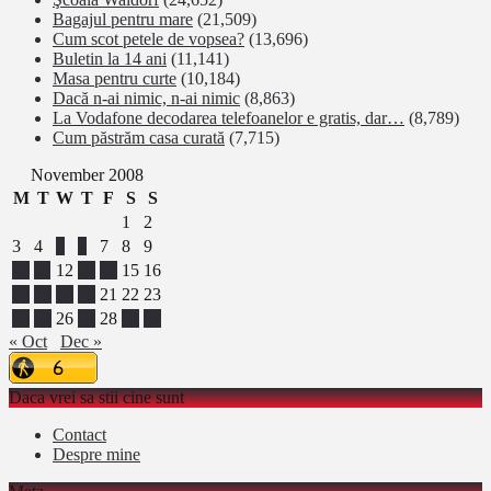
Bagajul pentru mare
(21,509)
Cum scot petele de vopsea?
(13,696)
Buletin la 14 ani
(11,141)
Masa pentru curte
(10,184)
Dacă n-ai nimic, n-ai nimic
(8,863)
La Vodafone decodarea telefoanelor e gratis, dar…
(8,789)
Cum păstrăm casa curată
(7,715)
November 2008
M
T
W
T
F
S
S
1
2
3
4
5
6
7
8
9
10
11
12
13
14
15
16
17
18
19
20
21
22
23
24
25
26
27
28
29
30
« Oct
Dec »
Daca vrei sa stii cine sunt
Contact
Despre mine