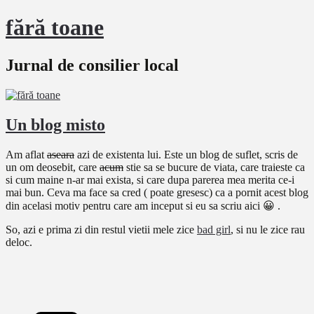
fără toane
Jurnal de consilier local
Un blog misto
Am aflat
aseara
azi de existenta lui. Este un blog de suflet, scris de
un om deosebit, care
acum
stie sa se bucure de viata, care traieste ca
si cum maine n-ar mai exista, si care dupa parerea mea merita ce-i
mai bun. Ceva ma face sa cred ( poate gresesc) ca a pornit acest blog
din acelasi motiv pentru care am inceput si eu sa scriu aici 😀 .
So, azi e prima zi din restul vietii mele zice
bad girl
, si nu le zice rau
deloc.