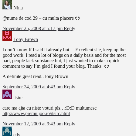
Nina
@nume de cod 29 – cu multa placere 🙂
November 25, 2008 at 5:17 pm
Reply
Tony Brown
I don’t know If I said it already but …Excellent site, keep up the
good work. I read a lot of blogs on a daily basis and for the most
part, people lack substance but, I just wanted to make a quick
comment to say I’m glad I found your blog. Thanks, 🙂
A definite great read..Tony Brown
September 24, 2009 at 4:43 pm
Reply
itsirc
care ma ajta cu niste voturi pls…:D:D multumesc
http://www.premii.joo.ro/itsirc.html
November 12, 2009 at 9:43 pm
Reply
edy