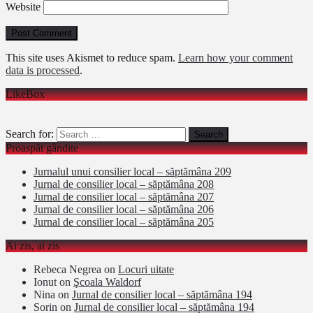
Website
This site uses Akismet to reduce spam.
Learn how your comment
data is processed
.
LikeBox
Search for:
Proaspăt gândite
Jurnalul unui consilier local – săptămâna 209
Jurnal de consilier local – săptămâna 208
Jurnal de consilier local – săptămâna 207
Jurnal de consilier local – săptămâna 206
Jurnal de consilier local – săptămâna 205
Ai zis, ai zis
Rebeca Negrea
on
Locuri uitate
Ionut
on
Şcoala Waldorf
Nina
on
Jurnal de consilier local – săptămâna 194
Sorin
on
Jurnal de consilier local – săptămâna 194