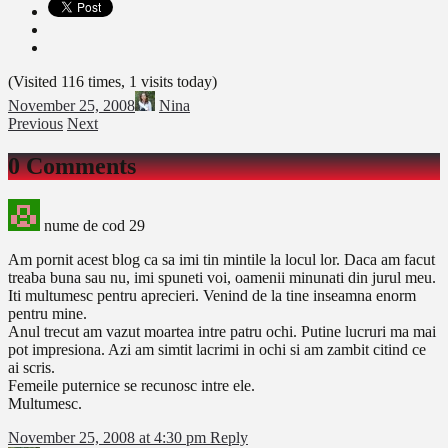
(Visited 116 times, 1 visits today)
November 25, 2008
Nina
Previous
Next
0 Comments
nume de cod 29
Am pornit acest blog ca sa imi tin mintile la locul lor. Daca am facut
treaba buna sau nu, imi spuneti voi, oamenii minunati din jurul meu.
Iti multumesc pentru aprecieri. Venind de la tine inseamna enorm
pentru mine.
Anul trecut am vazut moartea intre patru ochi. Putine lucruri ma mai
pot impresiona. Azi am simtit lacrimi in ochi si am zambit citind ce
ai scris.
Femeile puternice se recunosc intre ele.
Multumesc.
November 25, 2008 at 4:30 pm
Reply