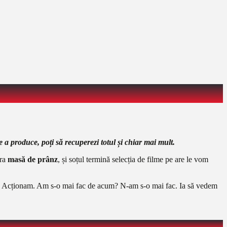
de a produce, poți să recuperezi totul și chiar mai mult.
bra
masă de prânz
, și soțul termină selecția de filme pe are le vom
tlul? Acționam. Am s-o mai fac de acum? N-am s-o mai fac. Ia să vedem