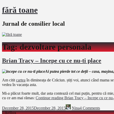
fără toane
Jurnal de consilier local
Tag:
dezvoltare personala
Brian Tracy – Incepe cu ce nu-ti place
Ai putea pierde tot ce deții – casa, mașina
Am citit
cartea
în dimineața de Crăciun. știți voi, atunci când mama se 
vedea în vacanța asta.
Mi-a plăcut foarte mult, dar asta contează cel mai puțin, pentru că mi
cu ce am mai rămas:
Continue reading
Brian Tracy – Incepe cu ce nu-
December 28, 2015
December 28, 2015
Nina
4 Comments
LikeBox