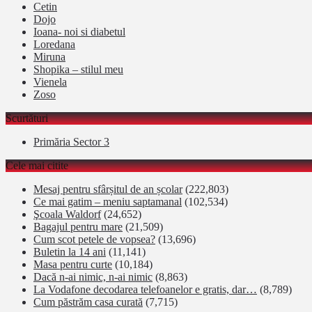
Cetin
Dojo
Ioana- noi si diabetul
Loredana
Miruna
Shopika – stilul meu
Vienela
Zoso
Scurtături
Primăria Sector 3
Cele mai citite
Mesaj pentru sfârșitul de an școlar
(222,803)
Ce mai gatim – meniu saptamanal
(102,534)
Şcoala Waldorf
(24,652)
Bagajul pentru mare
(21,509)
Cum scot petele de vopsea?
(13,696)
Buletin la 14 ani
(11,141)
Masa pentru curte
(10,184)
Dacă n-ai nimic, n-ai nimic
(8,863)
La Vodafone decodarea telefoanelor e gratis, dar…
(8,789)
Cum păstrăm casa curată
(7,715)