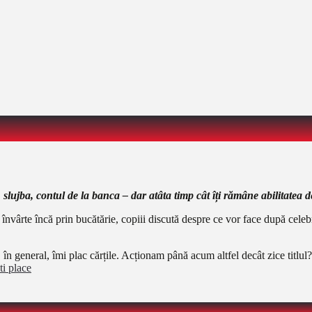
, slujba, contul de la banca – dar atâta timp cât îți rămâne abilitatea 
învârte încă prin bucătărie, copiii discută despre ce vor face după cele
e, în general, îmi plac cărțile. Acționam până acum altfel decât zice ti
ti place