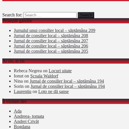
Search for:
Proaspăt gândite
Jurnalul unui consilier local – săptămâna 209
Jurnal de consilier local – săptămâna 208
Jurnal de consilier local – săptămâna 207
Jurnal de consilier local – săptămâna 206
Jurnal de consilier local – săptămâna 205
Ai zis, ai zis
Rebeca Negrea
on
Locuri uitate
Ionut
on
Şcoala Waldorf
Nina
on
Jurnal de consilier local – săptămâna 194
Sorin
on
Jurnal de consilier local – săptămâna 194
Laurentiu
on
Loto ne dă şanse
Îi vizitam des
Ada
Andreea- tomata
Andrei Crivăț
Bogdana